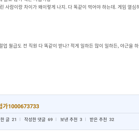
돌린 사람이랑 차이가 왜이렇게 나지. 다 똑같이 먹어야 하는데. 게임 열
펄업 월급도 전 직원 다 똑같이 받나? 적게 일하든 많이 일하든, 야근을 하
가1000673733
한 글
21
작성한 댓글
69
보낸 추천
3
받은 추천
32