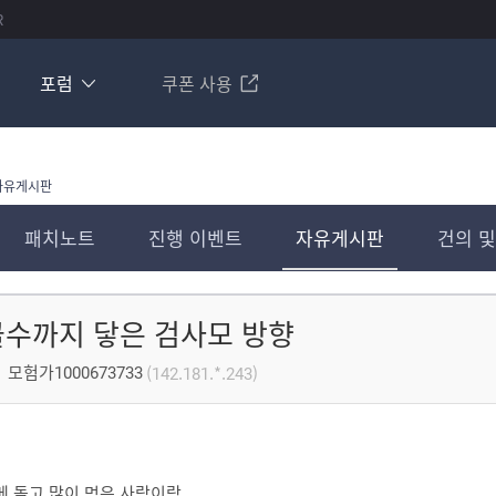
R
포럼
쿠폰 사용
자유게시판
패치노트
진행 이벤트
자유게시판
건의 및
수까지 닿은 검사모 방향
모험가1000673733
(142.181.*.243)
메 돌고 많이 먹은 사람이랑