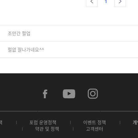
1
조만간 펄업
펄없 잘나가네요^^
f
y
i
a
o
n
c
u
s
e
t
t
b
u
a
A
G
G
o
b
g
p
o
a
o
e
r
책
포럼 운영정책
이벤트 정책
개
p
o
l
k
a
약관 및 정책
고객센터
S
g
a
m
t
l
x