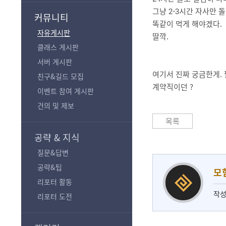
기
그냥 2-3시간 자사만 
커뮤니티
똑같이 먹게 해야겠다.
자유게시판
딸깍.
클래스 게시판
서버 게시판
여기서 진짜 궁금한게. 
친구&길드 모집
계약직이던 ?
이벤트 참여 게시판
건의 및 제보
목록
공략 & 지식
질문&답변
공략&팁
모험
리포터 활동
작성
리포터 도전