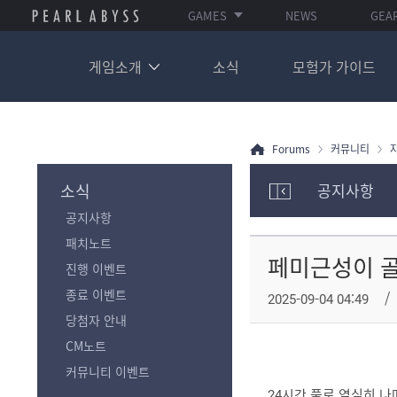
GAMES
NEWS
GEA
게임소개
소식
모험가 가이드
Forums
커뮤니티
소식
공지사항
모
공지사항
험
가
패치노트
포
페미근성이 골
진행 이벤트
럼
카
종료 이벤트
2025-09-04 04:49
테
당첨자 안내
고
리
CM노트
전
커뮤니티 이벤트
체
24시간 풀로 열심히 나
보