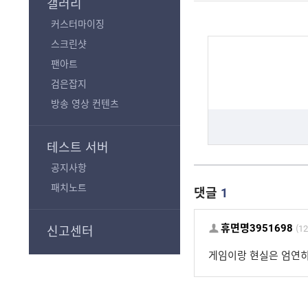
갤러리
커스터마이징
스크린샷
팬아트
검은잡지
방송 영상 컨텐츠
테스트 서버
공지사항
패치노트
댓글
1
휴면명3951698
(12
신고센터
게임이랑 현실은 엄연