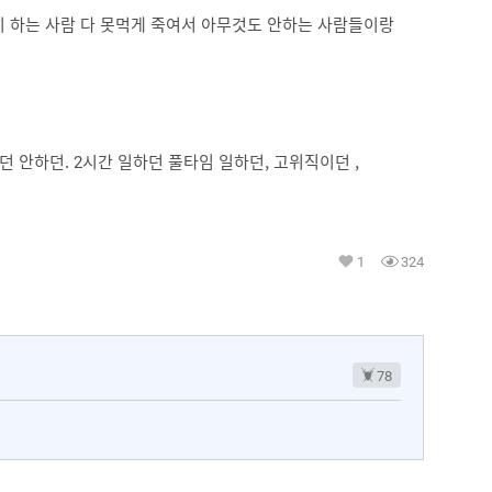
심히 하는 사람 다 못먹게 죽여서 아무것도 안하는 사람들이랑
던 안하던. 2시간 일하던 풀타임 일하던, 고위직이던 ,
1
324
78