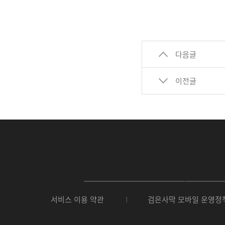
다음글
이전글
P
C
서비스 이용 약관
검은사막 모바일 운영정
버
전
다