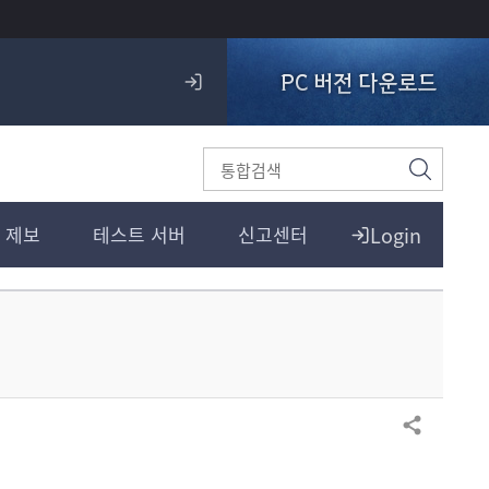
PC 버전 다운로드
로
그
인
검
색
Login
 제보
테스트 서버
신고센터
공유하기