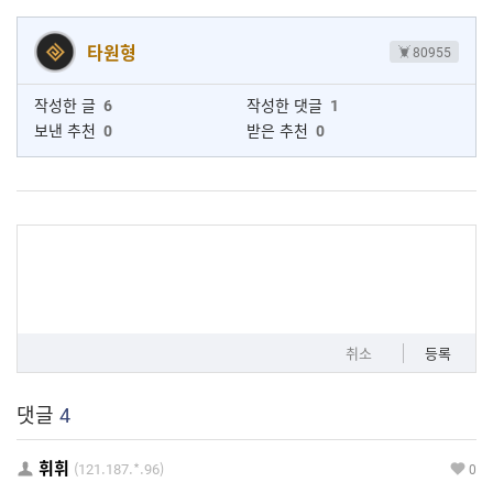
타원형
80955
작성한 글
6
작성한 댓글
1
보낸 추천
0
받은 추천
0
취소
등록
댓글
4
휘휘
(121.187.*.96)
0