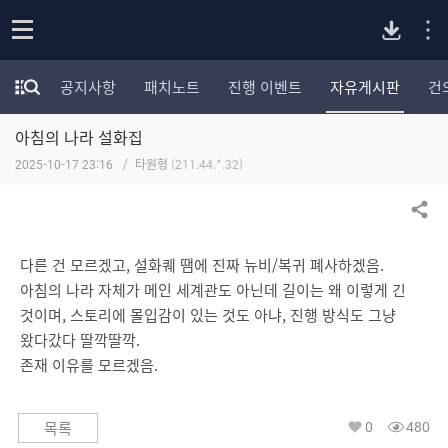
P
o
공지사항
패치노트
진행 이벤트
자유게시판
건
p
모
C
e
험
n
아침의 나라 설화집
가
버
포
2025-10-17 23:16
타원형
(211.44.*.32)
럼
카
전
테
공유하기
고
다
리
다른 건 모르겠고, 설화퀘 땜에 진짜 뉴비/복귀 폐사하겠음.
전
아침의 나라 자체가 메인 세계관도 아닌데 길이는 왜 이렇게 긴
체
운
것이며, 스토리에 몰입감이 있는 것도 아냐, 진행 방식도 그냥
보
기
왔다갔다 딸깍딸깍.
로
존재 이유를 모르겠음.
드
0
480
목록