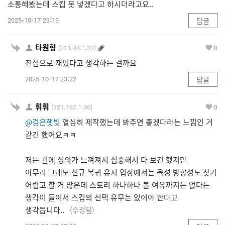
소통해봤는데 스킵 못 넣겠다고 하시더라고요..
2025-10-17 23:19
답글
타원형
(211.44.*.32)
0
진심으로 재밌다고 생각하는 걸까요
2025-10-17 23:22
답글
휘휘
(121.187.*.96)
0
@검은햇빛
열심히 제작했는데 봐주면 좋겠다라는 느낌인 거
같긴 했어요ㅋㅋ
저는 퀄에 성의가 느껴져서 집중해서 다 보긴 했지만
아무리 그래도 신규 복귀 유저 입장에서는 육성 방향성도 찾기
어렵고 할 거 많은데 스토리 하나하나 볼 여유까지는 없다는
생각이 들어서 스킵의 선택 유무는 있어야 한다고
생각듭니다..
(수정됨)