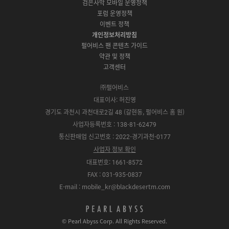
검은사막 모바일 운영정책
전
S
g
a
S
k
a
포럼 운영정책
다
t
l
x
t
m
운
이벤트 정책
o
e
y
o
로
r
P
S
개인정보처리방침
r
드
e
l
t
e
펄어비스 팬 콘텐츠 가이드
a
o
약관 및 정책
y
r
고객센터
e
㈜펄어비스
대표이사: 허진영
경기도 과천시 과천대로2길 48 (갈현동, 펄어비스 홈 원)
사업자등록번호 : 138-81-62479
통신판매업 신고번호 : 2022-경기과천-0177
사업자 정보 확인
대표번호: 1661-8572
FAX : 031-935-0837
E-mail : mobile_kr@blackdesertm.com
p
e
© Pearl Abyss Corp. All Rights Reserved.
a