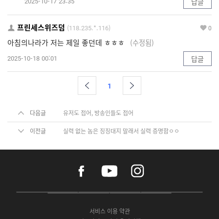
2025-10-17 23:35
답글
프린세스위즈덤
(118.235.*.116)
0
아침의나라가 저는 제일 좋던데 ㅎㅎㅎ
(수정됨)
2025-10-18 00:01
답글
1
다음글
유저도 접어, 방송인들도 접어
이전글
실력 없는 놈은 징징대지 말래서 실력 증명함ㅇㅇ
f
y
i
a
o
n
c
u
s
e
t
t
P
A
G
G
O
b
u
a
C
p
o
a
N
o
b
g
서비스 이용 약관
버
p
o
l
E
o
e
r