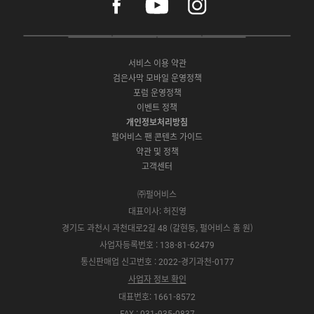
a
o
n
c
u
s
e
t
t
P
A
G
G
O
b
u
a
C
p
o
a
N
o
b
g
서비스 이용 약관
버
p
o
l
E
o
e
r
검은사막 모바일 운영정책
전
S
g
a
S
k
a
포럼 운영정책
다
t
l
x
t
m
운
이벤트 정책
o
e
y
o
로
r
P
S
개인정보처리방침
r
드
e
l
t
e
펄어비스 팬 콘텐츠 가이드
a
o
약관 및 정책
y
r
고객센터
e
㈜펄어비스
대표이사: 허진영
경기도 과천시 과천대로2길 48 (갈현동, 펄어비스 홈 원)
사업자등록번호 : 138-81-62479
통신판매업 신고번호 : 2022-경기과천-0177
사업자 정보 확인
대표번호: 1661-8572
FAX : 031-935-0837