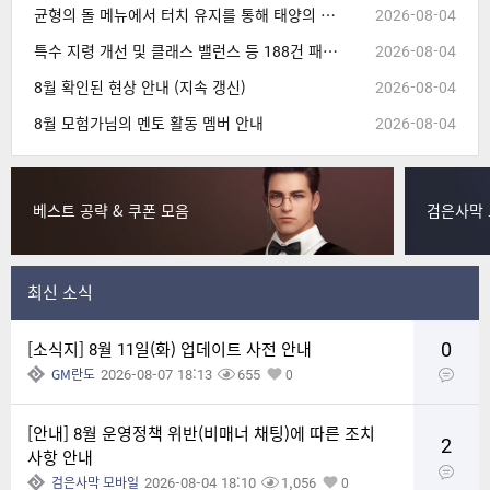
균형의 돌 메뉴에서 터치 유지를 통해 태양의 결정, 혼돈의 결정 아이템을 연속으로 사용할 수 없는 현상 수정
2026-08-04
특수 지령 개선 및 클래스 밸런스 등 188건 패치 (8/4 14:30, 내용 추가)
2026-08-04
8월 확인된 현상 안내 (지속 갱신)
2026-08-04
8월 모험가님의 멘토 활동 멤버 안내
2026-08-04
베스트 공략 & 쿠폰 모음
검은사막 
최신 소식
0
[소식지] 8월 11일(화) 업데이트 사전 안내
2026-08-07 18:13
655
GM란도
0
[안내] 8월 운영정책 위반(비매너 채팅)에 따른 조치
2
사항 안내
2026-08-04 18:10
1,056
검은사막 모바일
0