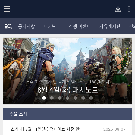
P
o
공지사항
패치노트
진행 이벤트
자유게시판
건
p
모
C
e
험
n
가
버
포
럼
카
전
테
고
다
리
건 패치
모험가님들의 기술 세팅을 확인해 보세요!
전
초월 클래스 기술 세팅!
체
운
보
기
로
주요 소식
드
[소식지] 8월 11일(화) 업데이트 사전 안내
2026-08-07