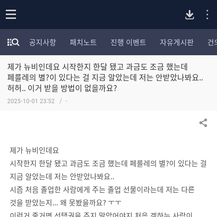
P
o
공지사항
패치노트
진행 이벤트
자유게시판
건
p
모
C
e
험
n
제가 뉴비인데요 시작한지 한달 됐고 과금도 조금 했는데
가
버
포
페를레의 별?이 있다는 걸 지금 알았는데 저는 안받았나봐요..
럼
허허.. 이거 받을 방법이 없을까요?
카
전
2025-10-01 23:52
-
테
고
다
리
공유하기
전
체
운
제가 뉴비인데요
보
시작한지 한달 됐고 과금도 조금 했는데 페를레의 별?이 있다는 걸
기
로
지금 알았는데 저는 안받았나봐요..
시즘 처음 졸업한 사람에게 주는 졸업 선물이라는데 저는 다른
드
것을 받았는지... 왜 못봤을까요? ㅜㅜ
이런거 줄거면 선택권을 주지 말았어야지 처음 겜하는 사람이