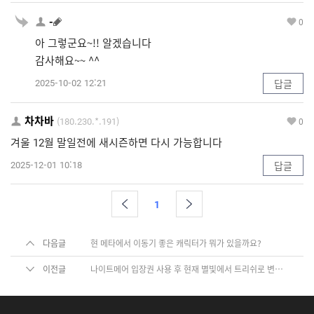
-
0
아 그렇군요~!! 알겠습니다
감사해요~~ ^^
2025-10-02 12:21
답글
차차바
(180.230.*.191)
0
겨울 12월 말일전에 새시즌하면 다시 가능합니다
2025-12-01 10:18
답글
1
다음글
현 메타에서 이동기 좋은 캐릭터가 뭐가 있을까요?
이전글
나이트메어 입장권 사용 후 현재 별빛에서 트리쉬로 변경시
f
y
i