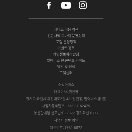
a
o
n
c
u
s
e
t
t
P
A
G
G
O
b
u
a
C
p
o
a
N
o
b
g
서비스 이용 약관
버
p
o
l
E
o
e
r
검은사막 모바일 운영정책
전
S
g
a
S
k
a
포럼 운영정책
다
t
l
x
t
m
운
이벤트 정책
o
e
y
o
로
r
P
S
개인정보처리방침
r
드
e
l
t
e
펄어비스 팬 콘텐츠 가이드
a
o
약관 및 정책
y
r
고객센터
e
㈜펄어비스
대표이사: 허진영
경기도 과천시 과천대로2길 48 (갈현동, 펄어비스 홈 원)
사업자등록번호 : 138-81-62479
통신판매업 신고번호 : 2022-경기과천-0177
사업자 정보 확인
대표번호: 1661-8572