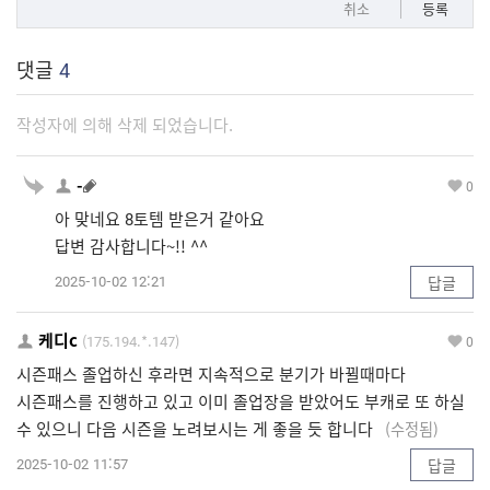
취소
등록
댓글
4
작성자에 의해 삭제 되었습니다.
-
0
아 맞네요 8토템 받은거 같아요
답변 감사합니다~!! ^^
2025-10-02 12:21
답글
케디c
(175.194.*.147)
0
시즌패스 졸업하신 후라면 지속적으로 분기가 바뀔때마다
시즌패스를 진행하고 있고 이미 졸업장을 받았어도 부캐로 또 하실
수 있으니 다음 시즌을 노려보시는 게 좋을 듯 합니다
(수정됨)
2025-10-02 11:57
답글