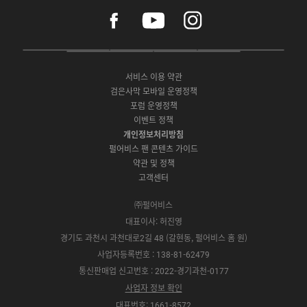
f
y
i
a
o
n
c
u
s
e
t
t
P
A
G
G
O
b
u
a
C
p
o
a
N
o
b
g
서비스 이용 약관
버
p
o
l
E
o
e
r
검은사막 모바일 운영정책
전
S
g
a
S
k
a
포럼 운영정책
다
t
l
x
t
m
운
이벤트 정책
o
e
y
o
로
r
P
S
개인정보처리방침
r
드
e
l
t
e
펄어비스 팬 콘텐츠 가이드
a
o
약관 및 정책
y
r
고객센터
e
㈜펄어비스
대표이사: 허진영
경기도 과천시 과천대로2길 48 (갈현동, 펄어비스 홈 원)
사업자등록번호 : 138-81-62479
통신판매업 신고번호 : 2022-경기과천-0177
사업자 정보 확인
대표번호: 1661-8572