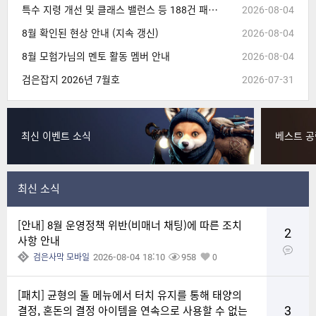
특수 지령 개선 및 클래스 밸런스 등 188건 패치 (8/4 14:30, 내용 추가)
2026-08-04
8월 확인된 현상 안내 (지속 갱신)
2026-08-04
8월 모험가님의 멘토 활동 멤버 안내
2026-08-04
검은잡지 2026년 7월호
2026-07-31
최신 이벤트 소식
베스트 공
최신 소식
[안내] 8월 운영정책 위반(비매너 채팅)에 따른 조치
2
사항 안내
2026-08-04 18:10
958
검은사막 모바일
0
[패치] 균형의 돌 메뉴에서 터치 유지를 통해 태양의
3
결정, 혼돈의 결정 아이템을 연속으로 사용할 수 없는