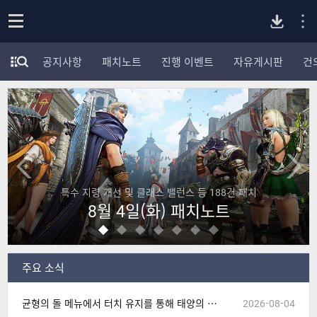
P
o
공지사항
패치노트
진행 이벤트
자유게시판
건
p
모
C
e
험
n
가
버
포
럼
카
전
테
고
다
리
건 패치
모험가님들의 기술 세팅을 확인해 보세요!
전
초월 클래스 기술 세팅!
체
운
보
기
로
주요 소식
드
균형의 돌 메뉴에서 터치 유지를 통해 태양의 결정, 혼돈의 결정 아이템을 연속으로 사용할 수 없는 현상 수정
2026-08-04