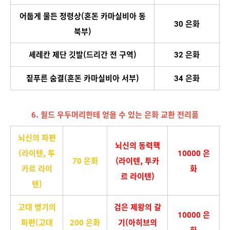
어둡게 물든 정령상(혼돈 카마실비아 동
30 은화
북부)
셰레칸 제단 깃발(드리간 전 구역)
32 은화
짙푸른 숨결(혼돈 카마실비아 서부)
34 은화
6. 월드 우두머리한테 얻을 수 있는 은화 교환 전리품
뇌신의 파편
뇌신의 동력핵
(라이텐, 투
10000 은
70 은화
(라이텐, 투카
카르 라이
화
르 라이텐)
텐)
고대 병기의
검은 제왕의 갈
10000 은
파편(고대
200 은화
기(아히브의
화