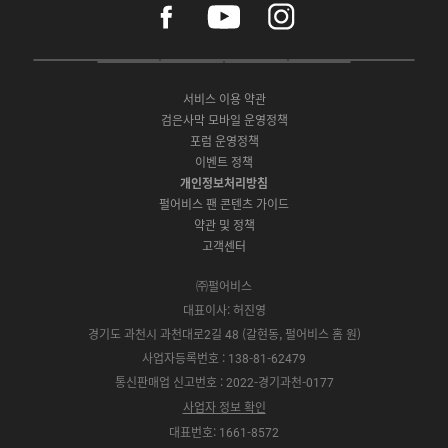
a
o
n
c
u
s
e
t
t
P
A
G
G
O
b
u
a
C
p
o
a
N
o
b
g
서비스 이용 약관
버
p
o
l
E
o
e
r
검은사막 모바일 운영정책
전
S
g
a
S
k
a
포럼 운영정책
다
t
l
x
t
m
운
이벤트 정책
o
e
y
o
로
r
P
S
개인정보처리방침
r
드
e
l
t
e
펄어비스 팬 콘텐츠 가이드
a
o
약관 및 정책
y
r
고객센터
e
㈜펄어비스
대표이사: 허진영
경기도 과천시 과천대로2길 48 (갈현동, 펄어비스 홈 원)
사업자등록번호 : 138-81-62479
통신판매업 신고번호 : 2022-경기과천-0177
사업자 정보 확인
대표번호: 1661-8572