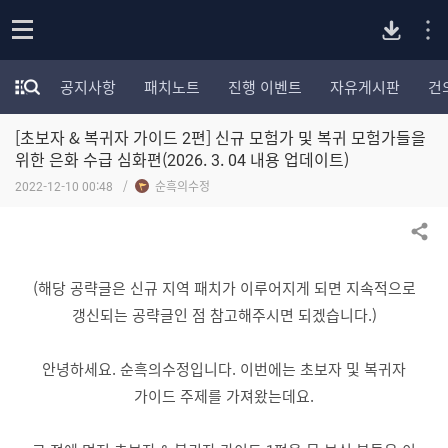
P
o
공지사항
패치노트
진행 이벤트
자유게시판
건
p
모
C
e
험
n
[초보자 & 복귀자 가이드 2편] 신규 모험가 및 복귀 모험가들을
가
버
포
위한 은화 수급 심화편(2026. 3. 04 내용 업데이트)
럼
2022-12-10 00:48
순흑의수정
카
전
테
고
공유하기
다
리
전
(해당 공략글은 신규 지역 패치가 이루어지게 되면 지속적으로
체
운
갱신되는 공략글인 점 참고해주시면 되겠습니다.)
보
기
로
안녕하세요. 순흑의수정입니다. 이번에는 초보자 및 복귀자
가이드 주제를 가져왔는데요.
드