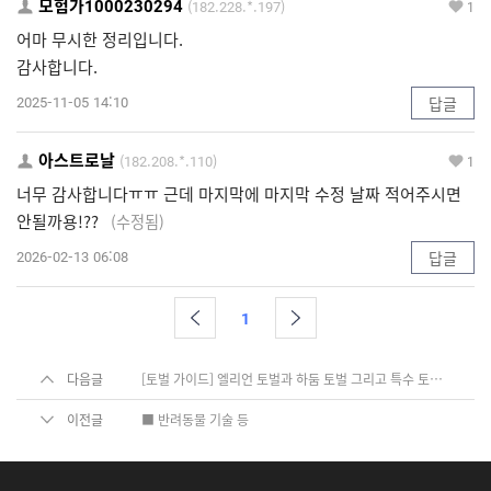
모험가1000230294
(182.228.*.197)
1
어마 무시한 정리입니다.
감사합니다.
2025-11-05 14:10
답글
아스트로날
(182.208.*.110)
1
너무 감사합니다ㅠㅠ 근데 마지막에 마지막 수정 날짜 적어주시면
안될까용!??
(수정됨)
2026-02-13 06:08
답글
1
다음글
[토벌 가이드] 엘리언 토벌과 하둠 토벌 그리고 특수 토벌에 관한 모든 것
이전글
■ 반려동물 기술 등
f
y
i