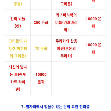
쿠툼)
그리폰)
카츠바리악의
칸의 비늘
10000 은
250 은화
비늘(카츠바리
(칸)
화
악)
그리폰의 가
무라카의 갑옷
10000 은
시깃(아히브
70 은화
파편(혼돈의
화
의 그리폰)
무라카)
뇌신의 빛나
는 파편(투
10000
카르 라이
은화
텐)
7. 별자리에서 얻을수 있는 은화 교환 전리품