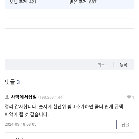
보낸 추천
421
받은 추천
887
취소
등록
댓글
3
사막에서삽질
(198.208.*.44)
1
정리 감사합니다. 숫자에 천단위 쉼표추가하면 좀더 쉽게 금액
파악이 될 것 같습니다.
2024-03-18 08:05
답글