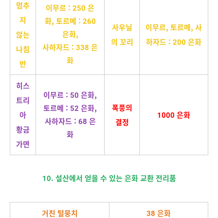
멈추
이무르 : 250 은
지
화, 토르메 : 260
사우닐
이무르, 토르메, 사
은화,
않는
의 꼬리
하자드 : 200 은화
사하자드 : 338 은
나침
화
반
히스
이무르 : 50 은화,
트리
폭풍의
토르메 : 52 은화,
아
1000 은화
사하자드 : 68 은
결정
황금
화
가면
10. 설산에서 얻을 수 있는 은화 교환 전리품
거친 털뭉치
38 은화