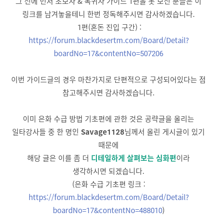
그 전에 먼저 초보자 & 복귀자 가이드 1편을 못 보신 분들은 이
링크를 남겨놓을테니 한번 정독해주시면 감사하겠습니다.
1편(혼돈 진입 구간) :
https://forum.blackdesertm.com/Board/Detail?
boardNo=17&contentNo=507206
이번 가이드글의 경우 마찬가지로 단편적으로 구성되어있다는 점
참고해주시면 감사하겠습니다.
이미 은화 수급 방법 기초편에 관한 것은 공략글을 올리는
일타강사들 중 한 명인
Savage1128
님께서 올린 게시글이 있기
때문에
해당 글은 이를 좀 더
디테일하게 살펴보는 심화편
이라
생각하시면 되겠습니다.
(은화 수급 기초편 링크 :
https://forum.blackdesertm.com/Board/Detail?
boardNo=17&contentNo=488010
)