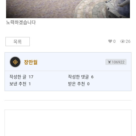
노력하겠습니다
0
26
목록
장만월
106922
작성한 글
17
작성한 댓글
6
보낸 추천
1
받은 추천
0