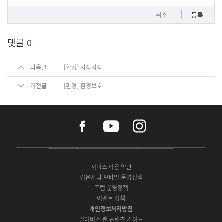
취소
등록
댓글
0
다음글
[환경] 자작자작
이전글
[환경] 환경보호
f
y
i
a
o
n
c
u
s
e
t
t
P
A
G
G
O
b
u
a
C
p
o
a
N
o
b
g
서비스 이용 약관
버
p
o
l
E
o
e
r
검은사막 모바일 운영정책
전
S
g
a
S
k
a
포럼 운영정책
다
t
l
x
t
m
운
이벤트 정책
o
e
y
o
로
r
P
S
개인정보처리방침
r
드
e
l
t
e
펄어비스 팬 콘텐츠 가이드