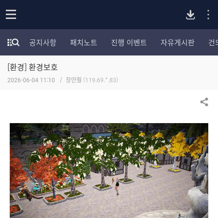
P
o
공지사항
패치노트
진행 이벤트
자유게시판
건
p
모
C
e
험
n
[환경] 환경보호
가
버
포
2026-06-04 11:10
장만월
(119.69.*.83)
럼
카
전
테
공유하기
고
다
리
전
체
운
보
기
로
드