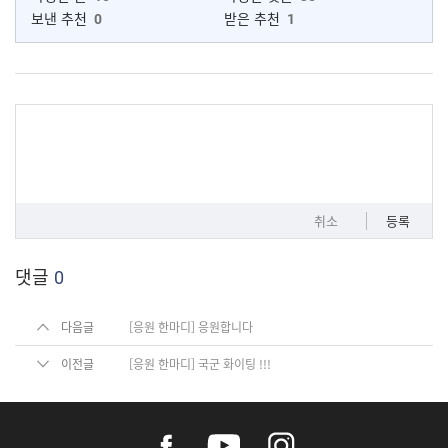
보낸 추천
0
받은 추천
1
취소
등록
댓글
0
다음글
[응원 한마디] 응원합니다
이전글
[응원 한마디] 국군 화이팅 !!!
f
y
i
a
o
n