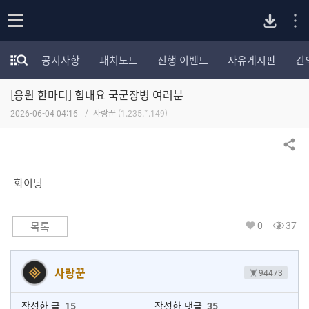
P
o
공지사항
패치노트
진행 이벤트
자유게시판
건
p
모
C
e
험
n
[응원 한마디] 힘내요 국군장병 여러분
가
버
포
2026-06-04 04:16
사랑꾼
(1.235.*.149)
럼
카
전
테
공유하기
고
다
리
화이팅
전
체
운
보
0
37
목록
기
로
사랑꾼
94473
드
작성한 글
15
작성한 댓글
35