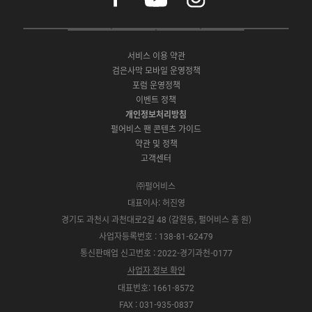
c
u
s
e
t
t
P
A
G
G
O
b
u
a
C
p
o
a
N
o
b
g
서비스 이용 약관
버
p
o
l
E
o
e
r
검은사막 모바일 운영정책
전
S
g
a
S
k
a
포럼 운영정책
다
t
l
x
t
m
운
이벤트 정책
o
e
y
o
로
r
P
S
개인정보처리방침
r
드
e
l
t
e
펄어비스 팬 콘텐츠 가이드
a
o
약관 및 정책
y
r
고객센터
e
㈜펄어비스
대표이사: 허진영
경기도 과천시 과천대로2길 48 (갈현동, 펄어비스 홈 원)
사업자등록번호 : 138-81-62479
통신판매업 신고번호 : 2022-경기과천-0177
사업자 정보 확인
대표번호: 1661-8572
FAX : 031-935-0837