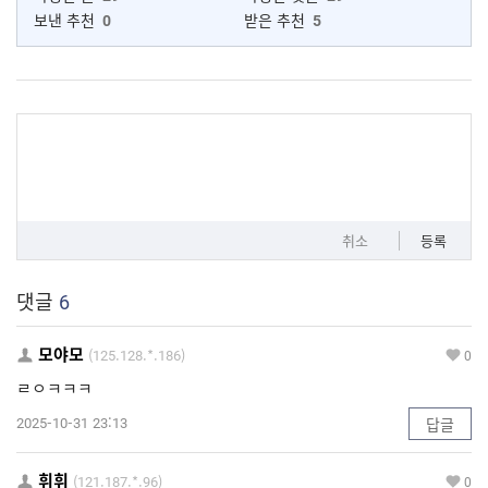
보낸 추천
0
받은 추천
5
취소
등록
댓글
6
모야모
(125.128.*.186)
0
ㄹㅇㅋㅋㅋ
2025-10-31 23:13
답글
휘휘
(121.187.*.96)
0