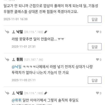
딜교가 안 되니까 근접으로 얍삽이 플레이 하게 되는데 딜, 기동성
우월한 클래스들 상대론 진짜 힘들어 죽겠더라고요.
2025-11-01 16:39
답글
낙일
(39.119.*.183)
0
라밤 못맞추면 딜이 안들어감... ㅠㅠ
2025-11-01 21:31
답글
휘휘
(121.187.*.96)
0
@낙일
ㅋㅋㅋㅋ나메에서 라밤 넣기 전까지 상대가 나랑
투력차가 얼마나 나는지 가늠이 안 가요
2025-11-05 21:11
답글
낙일
(39.119.*.183)
0
@휘휘
딜만 이야기해서 그렇지 솔직히 후딜도