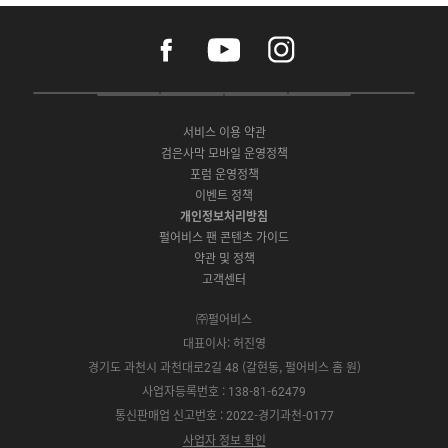
f
y
i
a
o
n
c
u
s
e
t
t
P
A
G
G
O
b
u
a
C
p
o
a
N
o
b
g
서비스 이용 약관
버
p
o
l
E
o
e
r
검은사막 모바일 운영정책
전
S
g
a
S
k
a
포럼 운영정책
다
t
l
x
t
m
운
이벤트 정책
o
e
y
o
로
r
P
S
개인정보처리방침
r
드
e
l
t
e
펄어비스 팬 콘텐츠 가이드
a
o
약관 및 정책
y
r
고객센터
e
㈜펄어비스
대표이사: 허진영
경기도 과천시 과천대로2길 48 (갈현동, 펄어비스 홈 원)
사업자등록번호 : 138-81-62479
통신판매업 신고번호 : 2022-경기과천-0177
사업자 정보 확인