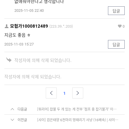
없애줘야한다고 생각합니다
2025-11-05 22:40
답글
모험가1000812489
(223.39.*.203)
0
지금도 좋음 ㅎ
2025-11-03 15:27
답글
작성자에 의해 삭제 되었습니다.
작성자에 의해 삭제 되었습니다.
1
다음글
[워리어] 잡불 두 개 있는 게 전부 '점프 중 잡기불가' 이게 말이냐
이전글
[샤이] 검은태양 6천마리 멍때리기 사냥 (16배속) | 샤이 플레이 | BDM Shai BlackSun 6K AFK Farm (16x)