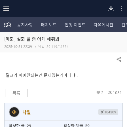
P
o
공지사항
패치노트
진행 이벤트
자유게시판
건
p
모
C
e
험
n
[매화] 설화 딜 좀 어캐 해줘봐
가
버
포
2025-10-31 22:39
낙일
(39.119.*.183)
럼
카
전
테
공유하기
고
다
리
딜교가 아예안되는건 문제있는거아니냐..
전
체
운
보
2
1081
목록
기
로
낙일
104309
드
작성한 글
29
작성한 댓글
29