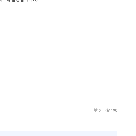
0
190