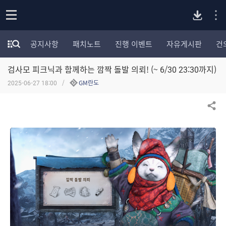
P
o
공지사항
패치노트
진행 이벤트
자유게시판
건
p
모
C
e
험
n
검사모 피크닉과 함께하는 깜짝 돌발 의뢰! (~ 6/30 23:30까지)
가
버
포
2025-06-27 18:00
GM란도
럼
카
전
테
공유하기
고
다
리
전
체
운
보
기
로
드