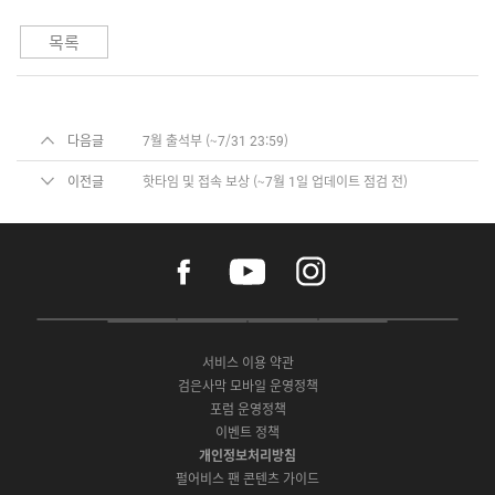
목록
다음글
7월 출석부 (~7/31 23:59)
이전글
핫타임 및 접속 보상 (~7월 1일 업데이트 점검 전)
f
y
i
a
o
n
c
u
s
e
t
t
P
A
G
G
O
b
u
a
C
p
o
a
N
o
b
g
서비스 이용 약관
버
p
o
l
E
o
e
r
검은사막 모바일 운영정책
전
S
g
a
S
k
a
포럼 운영정책
다
t
l
x
t
m
운
이벤트 정책
o
e
y
o
로
r
P
S
개인정보처리방침
r
드
e
l
t
e
펄어비스 팬 콘텐츠 가이드