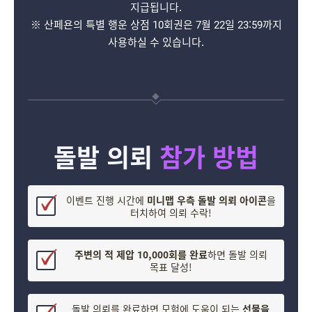
지급됩니다.
※ 산페욘의 특별 행운 상점 10회권은 7월 22일 23:59까지
사용하실 수 있습니다.
돌발 의뢰
참가 방법
이벤트 진행 시간에
미니맵 우측
돌발 의뢰 아이콘
을
터치하여 의뢰 수락!
주변의 적 제압 10,000회를 완료
하면 돌발 의뢰
목표 달성!
돌발 의뢰를 완료하면 모험에 도움이 되는
선물을