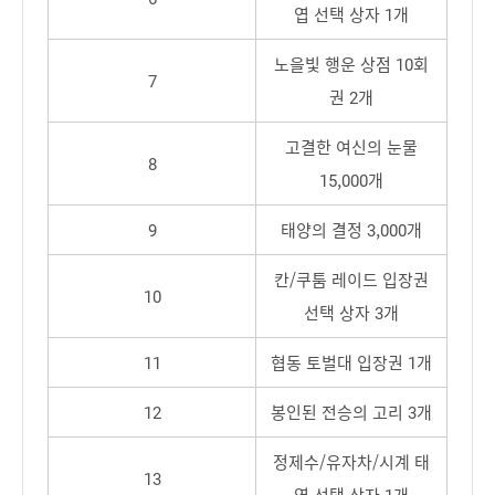
엽 선택 상자 1개
노을빛 행운 상점 10회
7
권 2개
고결한 여신의 눈물
8
15,000개
9
태양의 결정 3,000개
칸/쿠툼 레이드 입장권
10
선택 상자 3개
11
협동 토벌대 입장권 1개
12
봉인된 전승의 고리 3개
정제수/유자차/시계 태
13
엽 선택 상자 1개