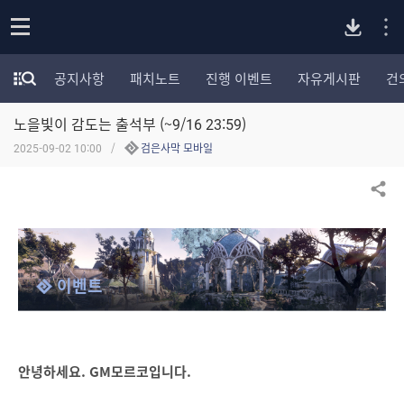
P
o
공지사항
패치노트
진행 이벤트
자유게시판
건
p
모
C
e
험
n
노을빛이 감도는 출석부 (~9/16 23:59)
가
버
포
2025-09-02 10:00
검은사막 모바일
럼
카
전
테
공유하기
고
다
리
전
체
운
이벤트
보
기
로
드
안녕하세요. GM모르코입니다.