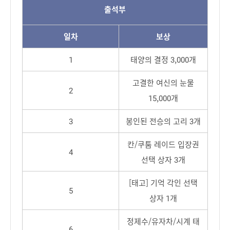
출석부
일차
보상
1
태양의 결정 3,000개
고결한 여신의 눈물
2
15,000개
3
봉인된 전승의 고리 3개
칸/쿠툼 레이드 입장권
4
선택 상자 3개
[태고] 기억 각인 선택
5
상자 1개
정제수/유자차/시계 태
6