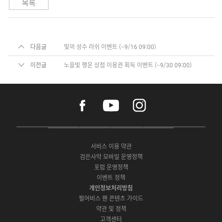
목록
다음글
빛의 성수 러쉬 이벤트 (~9/16 09:00)
이전글
노을빛 행운 상점 이용권 획득 이벤트 (~9/30 09:00)
f
y
i
a
o
n
c
u
s
e
t
t
P
A
G
G
O
b
u
a
C
p
o
a
N
o
b
g
서비스 이용 약관
버
p
o
l
E
o
e
r
검은사막 모바일 운영정책
전
S
g
a
S
k
a
포럼 운영정책
다
t
l
x
t
m
운
이벤트 정책
o
e
y
o
로
r
P
S
개인정보처리방침
r
드
e
l
t
e
펄어비스 팬 콘텐츠 가이드
a
o
약관 및 정책
y
r
고객센터