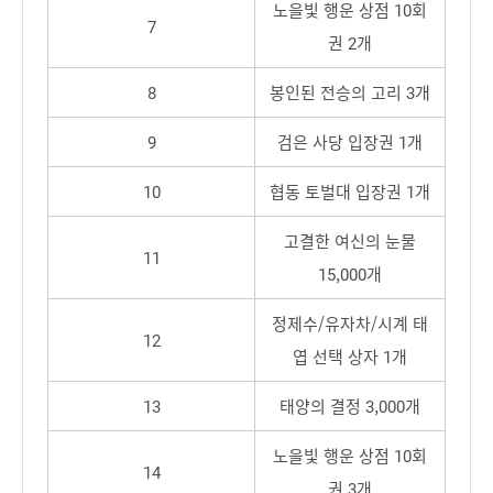
노을빛 행운 상점 10회
7
권 2개
8
봉인된 전승의 고리 3개
9
검은 사당 입장권 1개
10
협동 토벌대 입장권 1개
고결한 여신의 눈물
11
15,000개
정제수/유자차/시계 태
12
엽 선택 상자 1개
13
태양의 결정 3,000개
노을빛 행운 상점 10회
14
권 3개