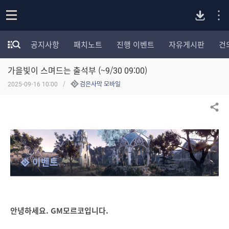
P
o
공지사항
패치노트
진행 이벤트
자유게시판
건
p
모
C
e
험
n
가을빛이 스며드는 출석부 (~9/30 09:00)
가
버
포
2025-09-16 10:00
검은사막 모바일
럼
카
전
테
공유하기
고
다
리
전
체
운
이벤트
보
기
로
드
안녕하세요. GM모르코입니다.