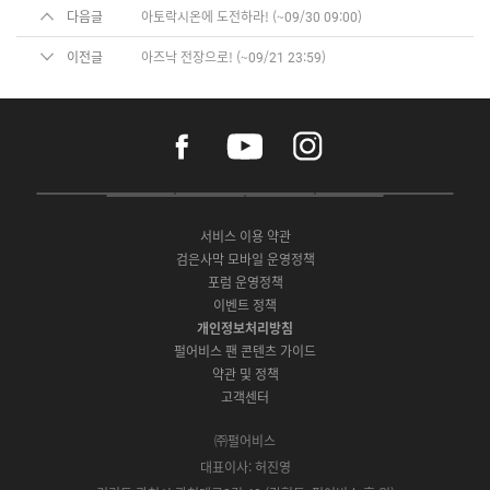
다음글
아토락시온에 도전하라! (~09/30 09:00)
이전글
아즈낙 전장으로! (~09/21 23:59)
f
y
i
a
o
n
c
u
s
e
t
t
P
A
G
G
O
b
u
a
C
p
o
a
N
o
b
g
서비스 이용 약관
버
p
o
l
E
o
e
r
검은사막 모바일 운영정책
전
S
g
a
S
k
a
포럼 운영정책
다
t
l
x
t
m
운
이벤트 정책
o
e
y
o
로
r
P
S
개인정보처리방침
r
드
e
l
t
e
펄어비스 팬 콘텐츠 가이드
a
o
약관 및 정책
y
r
고객센터
e
㈜펄어비스
대표이사: 허진영