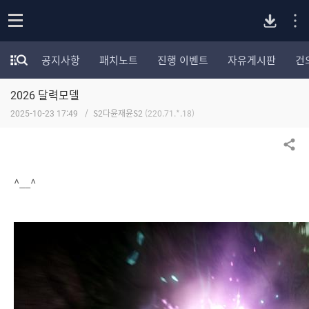
P
o
공지사항
패치노트
진행 이벤트
자유게시판
건
p
모
C
e
험
n
2026 달력모델
가
버
포
2025-10-23 17:49
S2다윤재윤S2
(220.71.*.18)
럼
카
전
테
공유하기
고
다
리
^__^
전
체
운
보
기
로
드