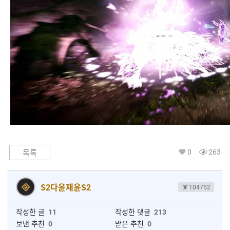
0
263
목록
S2다윤재윤S2
104752
작성한 글
11
작성한 댓글
213
보낸 추천
0
받은 추천
0