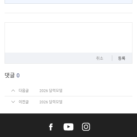
취소
등록
댓글
0
다음글
2026 달력모델
이전글
2026 달력모델
f
y
i
a
o
n
c
u
s