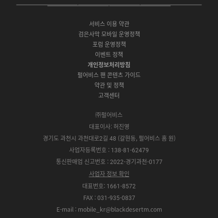
e
t
t
P
A
G
G
O
b
u
a
C
p
o
a
N
o
b
g
서비스 이용 약관
버
p
o
l
E
o
e
r
검은사막 모바일 운영정책
전
S
g
a
S
k
a
포럼 운영정책
다
t
l
x
t
m
운
이벤트 정책
o
e
y
o
로
r
P
S
개인정보처리방침
r
드
e
l
t
e
펄어비스 팬 콘텐츠 가이드
a
o
약관 및 정책
y
r
고객센터
e
㈜펄어비스
대표이사: 허진영
경기도 과천시 과천대로2길 48 (갈현동, 펄어비스 홈 원)
사업자등록번호 : 138-81-62479
통신판매업 신고번호 : 2022-경기과천-0177
사업자 정보 확인
대표번호: 1661-8572
FAX : 031-935-0837
E-mail : mobile_kr@blackdesertm.com