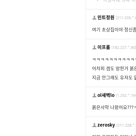
민트정원
(211.235.*.
여기 초상집이야 정신좀
이프롬
(182.227.*.85
ㅋㅋㅋㅋㅋㅋㅋㅋㅋㅋ
어차피 겜도 망한거 붉
지금 안그래도 유저도 
ol새벽lo
(1.252.*.16
붉은사막 나왔어요???
zerosky
(211.228.*