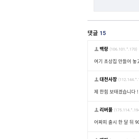
댓글
15
백랑
(106.101.*.170)
여기 초상집 만들어 놓
대천사장
(112.144.*.
제 한힘 보태겠습니다 !
리버풀
(175.114.*.19
어짜피 출시 한 달 뒤