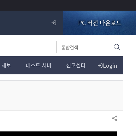
PC 버전 다운로드
로
그
인
검
색
Login
 제보
테스트 서버
신고센터
공유하기