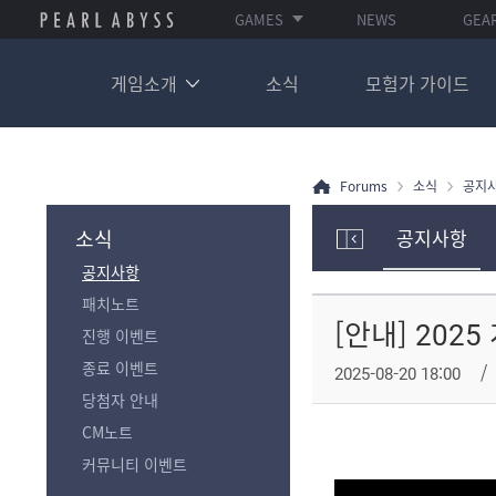
GAMES
NEWS
GEA
게임소개
소식
모험가 가이드
Forums
소식
공지
소식
공지사항
모
공지사항
험
가
패치노트
포
[안내] 202
진행 이벤트
럼
카
종료 이벤트
2025-08-20 18:00
테
당첨자 안내
고
리
CM노트
전
커뮤니티 이벤트
체
보