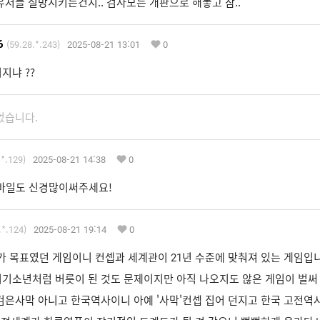
유저들 실망시키는건지.. 검사모는 개판으로 해놓고 참..
6
(59.28.*.243)
2025-08-21 13:01
0
지냐 ??
었습니다.
.*.129)
2025-08-21 14:38
0
바일도 신경많이써주세요!
.*.124)
2025-08-21 19:14
0
시가 목표였던 게임이니 컨셉과 세계관이 21년 수준에 맞춰져 있는 게임입
기소년처럼 버릇이 된 것도 문제이지만 아직 나오지도 않은 게임이 벌써 
검은사막 아니고 한국역사이니 아예 '사막'컨셉 집어 던지고 한국 고전역