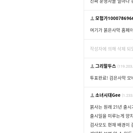
진짜 운영자들 얼마나 
모험가100078696
여기가 붉은사막 홈페이
작성자에 의해 삭제 되
그리말두스
(119.203
투표완료! 검은사막 모
소녀시대Gee
(1.233
붉사는 원래 21년 출
출시일을 미루는게 양치
검사모도 현재 배경이 