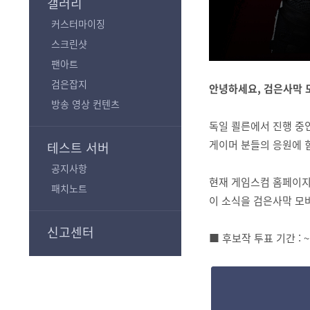
갤러리
커스터마이징
스크린샷
팬아트
검은잡지
안녕하세요, 검은사막 
방송 영상 컨텐츠
독일 쾰른에서 진행 중인
게이머 분들의 응원에 
테스트 서버
공지사항
현재 게임스컴 홈페이지
패치노트
이 소식을 검은사막 모
신고센터
■ 후보작 투표 기간 : ~ 