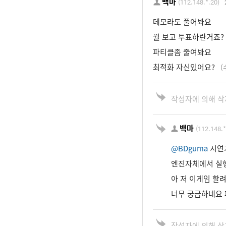
백마
(112.148.*.20)
데모라도 풀어봐요
뭘 보고 투표하란거죠?
파티클좀 줄여봐요
최적화 자신있어요?
(
작성자에 의해 삭
백마
(112.148.*
@BDguma
시연
엔진자체에서 실
아 저 이게임 할려
너무 궁금하네요 
작성자에 의해 삭