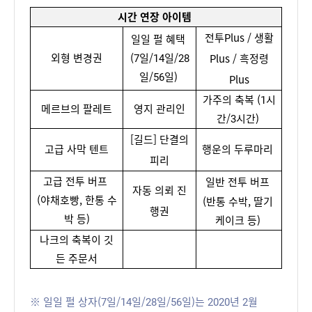
시간 연장 아이템
전투Plus
/
생활
일일 펄 혜택
외형 변경권
(7일/14일/28
Plus
/
흑정령
일/56일)
Plus
가주의 축복
(1시
메르브의 팔레트
영지 관리인
간/3시간)
[길드] 단결의
고급 사막 텐트
행운의 두루마리
피리
고급 전투 버프
일반 전투 버프
자동 의뢰 진
(
야채호빵, 한통 수
(
반통 수박, 딸기 
행권
박 등)
케이크 등)
나크의 축복이 깃
든 주문서
※ 일일 펄 상자(7일/14일/28일/56일)는 2020년 2월