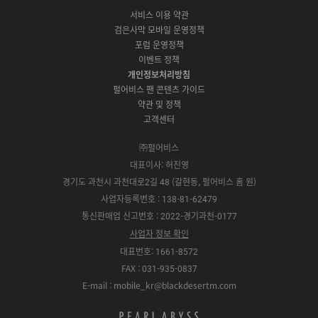
C
p
o
a
N
o
b
g
서비스 이용 약관
버
p
o
l
E
o
e
r
검은사막 모바일 운영정책
전
S
g
a
S
k
a
포럼 운영정책
다
t
l
x
t
m
운
이벤트 정책
o
e
y
o
로
r
P
S
개인정보처리방침
r
드
e
l
t
e
펄어비스 팬 콘텐츠 가이드
a
o
약관 및 정책
y
r
고객센터
e
㈜펄어비스
대표이사: 허진영
경기도 과천시 과천대로2길 48 (갈현동, 펄어비스 홈 원)
사업자등록번호 : 138-81-62479
통신판매업 신고번호 : 2022-경기과천-0177
사업자 정보 확인
대표번호: 1661-8572
FAX : 031-935-0837
E-mail : mobile_kr@blackdesertm.com
p