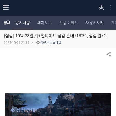
P
o
공지사항
패치노트
진행 이벤트
자유게시판
건
p
모
C
e
험
n
[점검] 10월 28일(화) 업데이트 점검 안내 (13:30, 점검 완료)
가
버
포
2025-10-27 21:14
검은사막 모바일
럼
카
전
테
공유하기
고
다
리
전
체
운
보
기
로
드
점검 안내