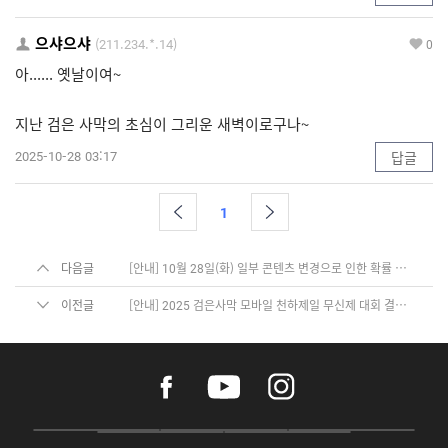
으샤으샤
(211.234.*.14)
0
아...... 옛날이여~
지난 검은 사막의 초심이 그리운 새벽이로구나~
2025-10-28 03:17
답글
1
다음글
[안내] 10월 28일(화) 일부 콘텐츠 변경으로 인한 확률 정보 변경 공지
이전글
[안내] 2025 검은사막 모바일 천하제일 무신제 대회 결과 안내
f
y
i
a
o
n
c
u
s
e
t
t
P
A
G
G
O
b
u
a