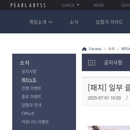
GAMES
NEWS
GEA
게임소개
소식
모험가 가이드
Forums
소식
패치
소식
공지사항
모
공지사항
험
가
패치노트
포
[패치] 일부 
진행 이벤트
럼
카
종료 이벤트
2025-07-01 10:20
테
당첨자 안내
고
리
CM노트
전
커뮤니티 이벤트
체
보