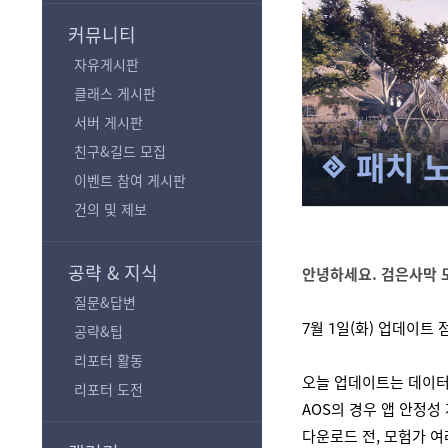
기
커뮤니티
자유게시판
클래스 게시판
서버 게시판
친구&길드 모집
패치 
이벤트 참여 게시판
건의 및 제보
공략 & 지식
안녕하세요. 검은사막 
질문&답변
7월 1일(화) 업데이트
공략&팁
리포터 활동
오늘 업데이트는 데이터
리포터 도전
AOS의 경우 앱 안정성
다운로드 전, 모험가 여