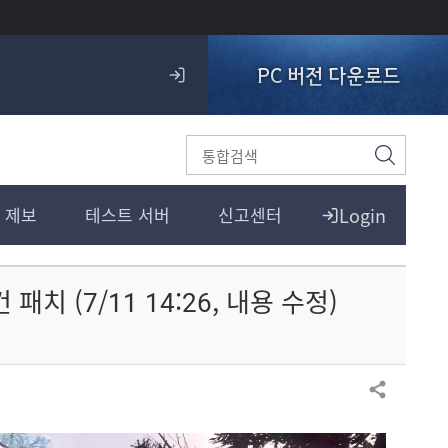
PC 버전 다운로드
로
그
인
검
색
Login
 제보
테스트 서버
신고센터
치 (7/11 14:26, 내용 수정)
공유하기