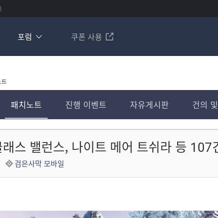
R
포럼
쿠폰 사용
노트
패치노트
진행 이벤트
자유게시판
건의 및
클래스 밸런스, 나이트 메어 트쉬라 등 107건 패
검은사막 모바일