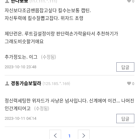
한나뽀뽀
(117.111.*.111)
0
자신보다조금쌘몹잡고싶다 킬수는보통 캡틴.
자신투력에 킬수잘뽑고잡다. 위자드 초령
제단런은. 루트길설정이랑 판단력손가락을타서 추천하기가
그래도비슷할거애요
추가정도는. 이그
(수정됨)
2023-10-10 23:48
답글
경동가슴보일라
(125.185.*.169)
0
정신력세팅한 위자드가 사냥은 넘사입니다. 신계에여 이건... 나머진
인간계티어고
(수정됨)
2023-10-11 04:14
답글
1