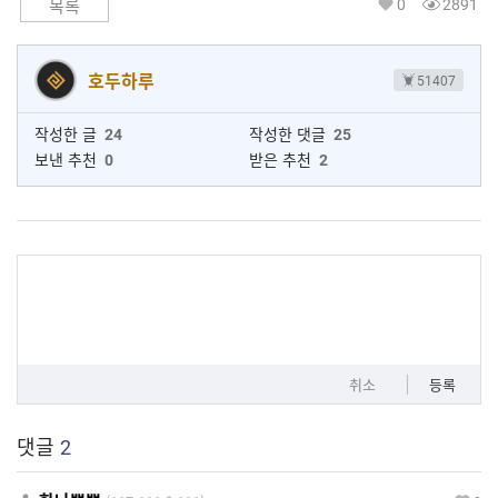
0
2891
목록
호두하루
51407
작성한 글
24
작성한 댓글
25
보낸 추천
0
받은 추천
2
취소
등록
댓글
2