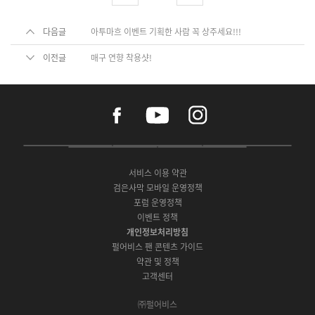
다음글
아투마흐 이벤트 기획한 사람 꼭 상주세요!!!
이전글
매구 연향 착용샷!
f
y
i
a
o
n
c
u
s
e
t
t
P
A
G
G
O
b
u
a
C
p
o
a
N
o
b
g
서비스 이용 약관
버
p
o
l
E
o
e
r
검은사막 모바일 운영정책
전
S
g
a
S
k
a
포럼 운영정책
다
t
l
x
t
m
운
이벤트 정책
o
e
y
o
로
r
P
S
개인정보처리방침
r
드
e
l
t
e
펄어비스 팬 콘텐츠 가이드
a
o
약관 및 정책
y
r
고객센터
e
㈜펄어비스