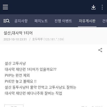
P
o
공지사항
패치노트
진행 이벤트
자유게시판
건
p
모
C
e
험
n
설산,대사막 1티어
가
버
포
2023-10-10 23:31
호두하루
(125.181.*.159)
럼
카
전
테
공유하기
고
다
리
설산 고투사냥
전
대사막 재단런 1티어가 있을까요??
체
운
PVP는 완전 제외
보
기
PVE만 놓고 볼때요 !!
로
설산 동투사냥터 물약 안먹고 고투사냥도 잘하는
대사막 재단런 에다나주화 잘버는 직업
드