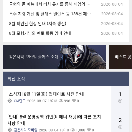
균형의 돌 메뉴에서 터치 유지를 통해 태양의 결정, 혼돈의 결정 아이템을 연속으로 사용할 수 없는 현상 수정
2026-08-04
특수 지령 개선 및 클래스 밸런스 등 188건 패치 (8/4 14:30, 내용 추가)
2026-08-04
8월 확인된 현상 안내 (지속 갱신)
2026-08-04
8월 모험가님의 멘토 활동 멤버 안내
2026-08-04
검은사막 모바일 클래스 소개
베스트 공
최신 소식
1
[소식지] 8월 11일(화) 업데이트 사전 안내
2026-08-07 18:13
996
GM란도
0
[안내] 8월 운영정책 위반(비매너 채팅)에 따른 조치
2
사항 안내
2026-08-04 18:10
1,088
검은사막 모바일
0