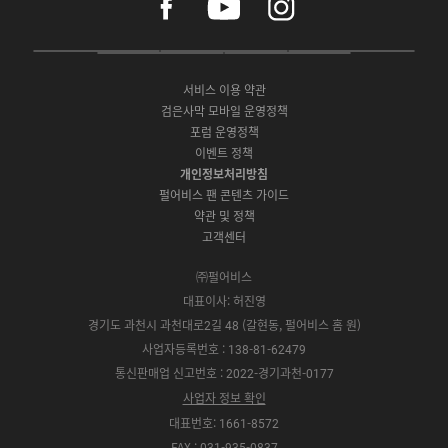
a
o
n
c
u
s
e
t
t
P
A
G
G
O
b
u
a
C
p
o
a
N
o
b
g
서비스 이용 약관
버
p
o
l
E
o
e
r
검은사막 모바일 운영정책
전
S
g
a
S
k
a
포럼 운영정책
다
t
l
x
t
m
운
이벤트 정책
o
e
y
o
로
r
P
S
개인정보처리방침
r
드
e
l
t
e
펄어비스 팬 콘텐츠 가이드
a
o
약관 및 정책
y
r
고객센터
e
㈜펄어비스
대표이사: 허진영
경기도 과천시 과천대로2길 48 (갈현동, 펄어비스 홈 원)
사업자등록번호 : 138-81-62479
통신판매업 신고번호 : 2022-경기과천-0177
사업자 정보 확인
대표번호: 1661-8572
FAX : 031-935-0837