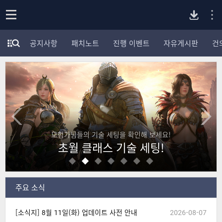
P
o
공지사항
패치노트
진행 이벤트
자유게시판
건
p
모
C
e
험
n
가
버
포
럼
카
전
테
고
다
리
모험가님들의 기술 세팅을 확인해 보세요!
전
초월 클래스 기술 세팅!
체
운
보
기
로
주요 소식
드
[소식지] 8월 11일(화) 업데이트 사전 안내
2026-08-07