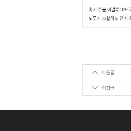
혹시 룬을 아알룬10%로
도무지 조합해도 안 나오
다음글
이전글