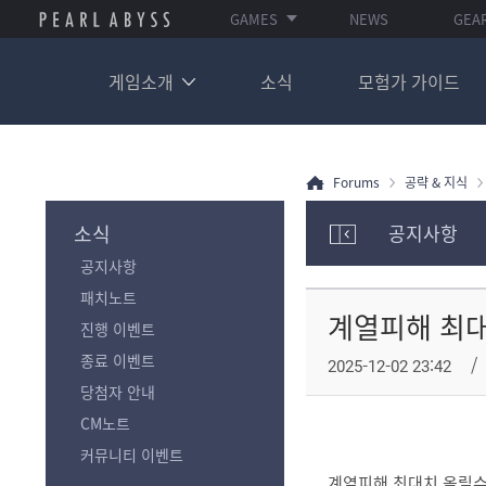
GAMES
NEWS
GEA
게임소개
소식
모험가 가이드
Forums
공략 & 지식
소식
공지사항
모
공지사항
험
가
패치노트
포
계열피해 최
진행 이벤트
럼
카
종료 이벤트
2025-12-02 23:42
테
당첨자 안내
고
리
CM노트
전
커뮤니티 이벤트
체
계열피해 최대치 올릴수
보