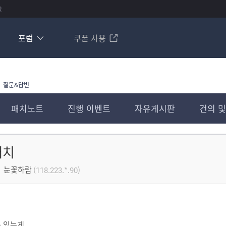
R
포럼
쿠폰 사용
질문&답변
패치노트
진행 이벤트
자유게시판
건의 및
대치
눈꽃하람
(118.223.*.90)
 있는게