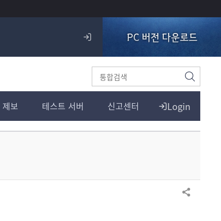
PC 버전 다운로드
로
그
인
검
색
Login
 제보
테스트 서버
신고센터
공유하기