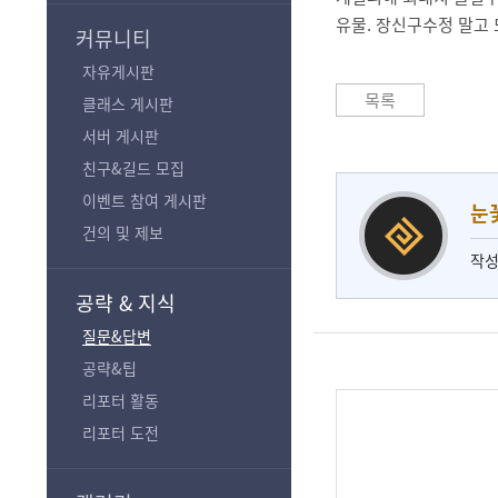
기
유물. 장신구수정 말고 
커뮤니티
자유게시판
목록
클래스 게시판
서버 게시판
친구&길드 모집
이벤트 참여 게시판
눈
건의 및 제보
작성
공략 & 지식
질문&답변
공략&팁
리포터 활동
리포터 도전