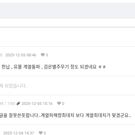
8)
2025-12-03 08:46
0
물 헌납 , 유물 계열돌파 , 검은별주무기 정도 되겠네요 ㅎㅎ
제 되었습니다.
39.*.155)
2025-12-03 15:16
0
글을 잘못쓴듯합니다..계열피해량최대치 보다 계열최대치가 맞겠군요..
)
2025-12-04 14:37
0