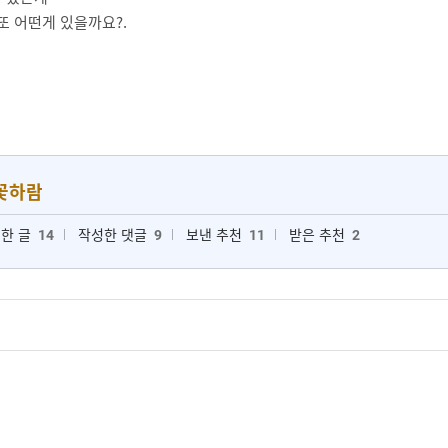
또 어떤게 있을까요?.
꽃하람
한 글
14
작성한 댓글
9
보낸 추천
11
받은 추천
2