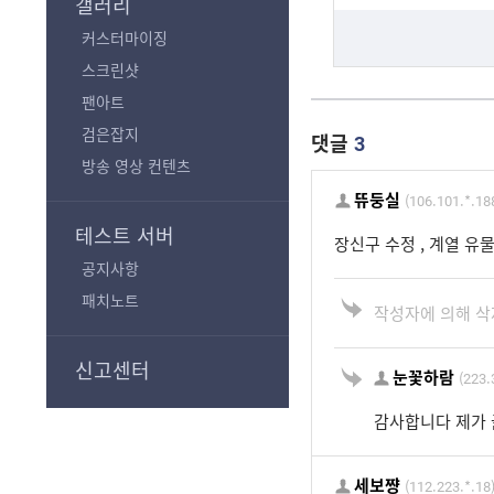
갤러리
커스터마이징
스크린샷
팬아트
검은잡지
댓글
3
방송 영상 컨텐츠
뜌둥실
(106.101.*.18
테스트 서버
장신구 수정 , 계열 유
공지사항
패치노트
작성자에 의해 삭
신고센터
눈꽃하람
(223.
감사합니다 제가 
세보쨩
(112.223.*.18