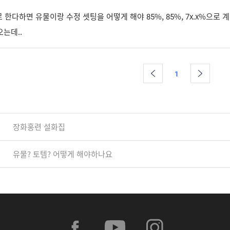
 한다하면 유물이랑 수정 셋팅을 어떻게 해야 85%, 85%, 7x.x%으로 
는데..
1
장화홍련 설화집
유물? 토템? 어떻게 해야하나요
f
y
i
a
o
n