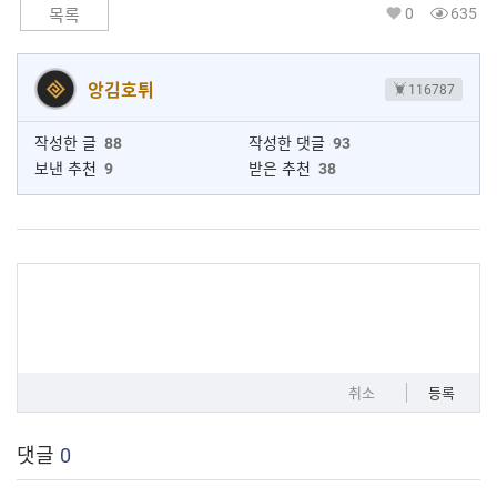
0
635
목록
앙김호튀
116787
작성한 글
88
작성한 댓글
93
보낸 추천
9
받은 추천
38
취소
등록
댓글
0