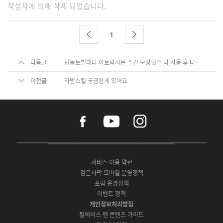
작성자에 의해 삭제 되었습니다.
1
다음글
협동토벌대나 아토락시온 주간 보상횟수 다 사용 후 다시 또 돌면 지식 채울 수 있나여 ??
이전글
라밤스킬 궁금한게 있어요
f
y
i
a
o
n
c
u
s
e
t
t
P
A
G
G
O
b
u
a
C
p
o
a
N
o
b
g
서비스 이용 약관
버
p
o
l
E
o
e
r
검은사막 모바일 운영정책
전
S
g
a
S
k
a
포럼 운영정책
다
t
l
x
t
m
운
이벤트 정책
o
e
y
o
로
r
P
S
개인정보처리방침
r
드
e
l
t
e
펄어비스 팬 콘텐츠 가이드
a