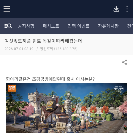
P
o
공지사항
패치노트
진행 이벤트
자유게시판
건
p
모
C
e
험
n
여섯잎토끼풀 힌트 똑같이따라해봤는데
가
버
포
2026-07-01 08:19
앙김호튀
(125.180.*.75)
럼
카
전
테
공유하기
고
다
리
항아리같은건 조경공방에없던데 혹시 아시는분?
전
체
운
보
기
로
드