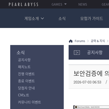
GAMES
NEWS
GEA
게임소개
소식
모험가 가이드
Forums
공략 & 지식
소식
공지사항
모
공지사항
험
가
패치노트
포
보안검증에 의
진행 이벤트
럼
카
종료 이벤트
2026-07-03 06:53
테
당첨자 안내
고
리
CM노트
전
커뮤니티 이벤트
체
보