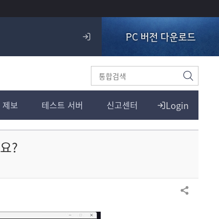
PC 버전 다운로드
로
그
인
검
색
Login
 제보
테스트 서버
신고센터
요?
공유하기