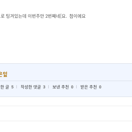
로 팅겨있는데 이번주만 2번째네[요. 첨이에요
은잎
한 글
5
작성한 댓글
3
보낸 추천
0
받은 추천
0