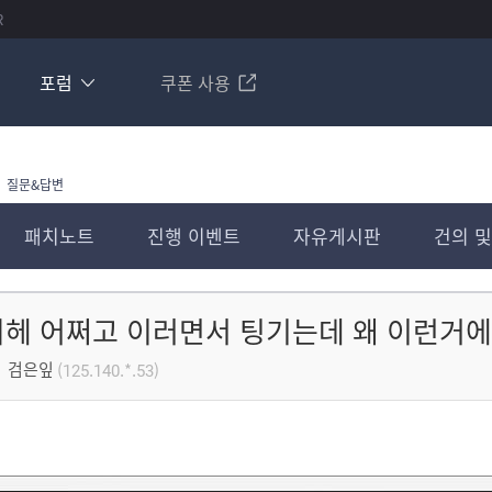
R
포럼
쿠폰 사용
질문&답변
패치노트
진행 이벤트
자유게시판
건의 및
헤 어쩌고 이러면서 팅기는데 왜 이런거에
검은잎
(125.140.*.53)