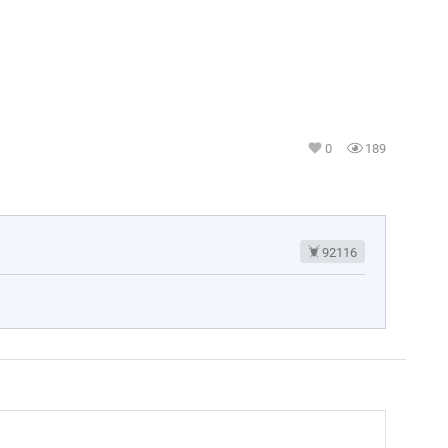
0
189
92116