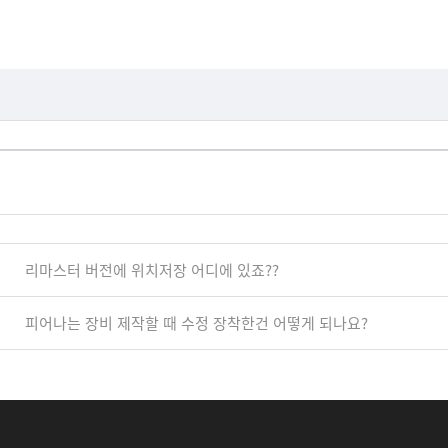
리마스터 버전에 위치저장 어디에 있죠??
피어나는 장비 제작할 때 수정 장착한건 어떻게 되나요?
f
y
i