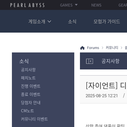
GAMES
NEWS
GEA
게임소개
소식
모험가 가이드
Forums
커뮤니티
소식
공지사항
모
공지사항
험
가
패치노트
포
[자이언트] 
진행 이벤트
럼
카
종료 이벤트
2025-08-25 12:21
테
당첨자 안내
고
리
CM노트
전
커뮤니티 이벤트
체
상향 좀여 댕풀이 홧팅
보