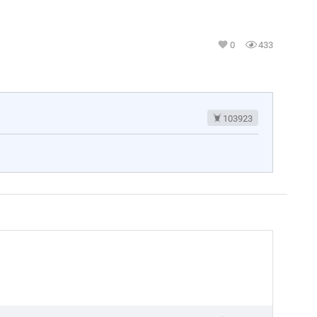
0
433
103923