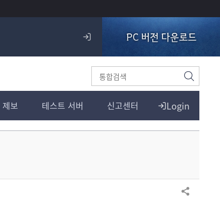
PC 버전 다운로드
로
그
인
검
색
Login
 제보
테스트 서버
신고센터
공유하기