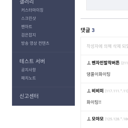
갤러리
커스터마이징
스크린샷
팬아트
댓글
3
검은잡지
방송 영상 컨텐츠
작성자에 의해 삭제 되
테스트 서버
벤자민발작버튼
(211
공지사항
댕풀이화이팅
패치노트
비비미
(117.111.*.11
신고센터
화이팅!!
모야모
(125.128.*.18