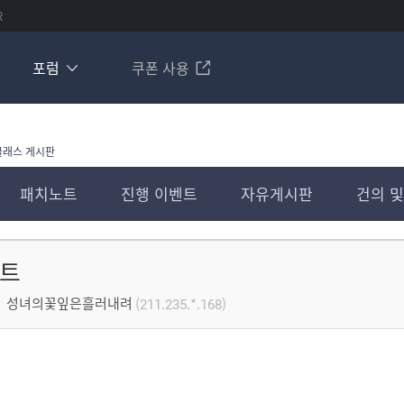
R
포럼
쿠폰 사용
클래스 게시판
패치노트
진행 이벤트
자유게시판
건의 및
디트
성녀의꽃잎은흘러내려
(211.235.*.168)