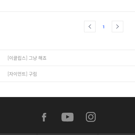
1
[이클립스] 그냥 해죠
[자이언트] 구림
f
y
i
a
o
n
c
u
s
e
t
t
b
u
a