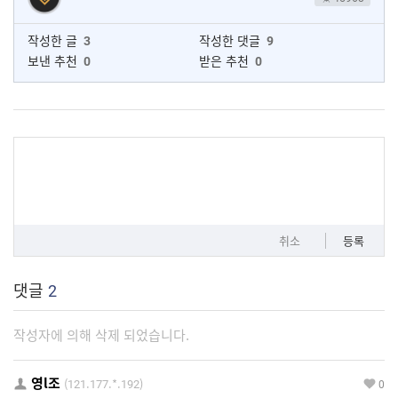
작성한 글
3
작성한 댓글
9
보낸 추천
0
받은 추천
0
취소
등록
댓글
2
작성자에 의해 삭제 되었습니다.
영l조
(121.177.*.192)
0