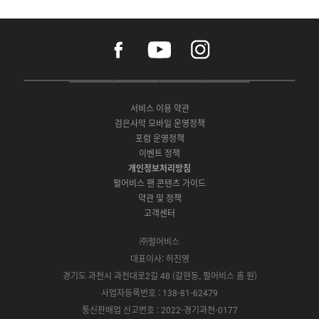
f
y
i
a
o
n
c
u
s
e
t
t
P
A
G
G
O
b
u
a
C
p
o
a
N
o
b
g
서비스 이용 약관
버
p
o
l
E
o
e
r
검은사막 모바일 운영정책
전
S
g
a
S
k
a
포럼 운영정책
다
t
l
x
t
m
운
이벤트 정책
o
e
y
o
로
r
P
S
개인정보처리방침
r
드
e
l
t
e
펄어비스 팬 콘텐츠 가이드
a
o
약관 및 정책
y
r
고객센터
e
㈜펄어비스
대표이사: 허진영
경기도 과천시 과천대로2길 48 (갈현동, 펄어비스 홈 원)
사업자등록번호 : 138-81-62479
통신판매업 신고번호 : 2022-경기과천-0177