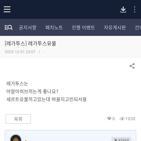
P
o
공지사항
패치노트
진행 이벤트
자유게시판
건
p
모
C
e
험
n
[레가투스] 레가투스유물
가
버
포
2025-12-01 23:07
-
럼
카
전
테
공유하기
고
다
리
레가투스는
전
아알아히브끼는게 좋나요?
체
운
세르트유물끼고있는대 바꿀지고민되서용
보
기
로
0
1030
목록
드
-
45968