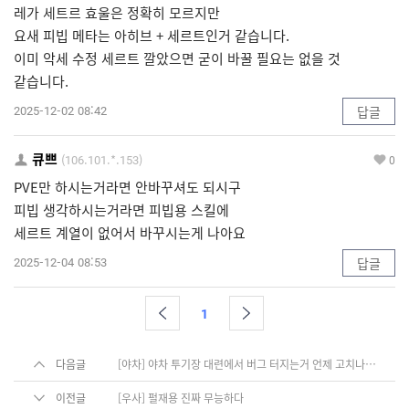
레가 세트르 효울은 정확히 모르지만
요새 피빕 메타는 아히브 + 세르트인거 같습니다.
이미 악세 수정 세르트 깔았으면 굳이 바꿀 필요는 없을 것
같습니다.
2025-12-02 08:42
답글
큐쁘
(106.101.*.153)
0
PVE만 하시는거라면 안바꾸셔도 되시구
피빕 생각하시는거라면 피빕용 스킬에
세르트 계열이 없어서 바꾸시는게 나아요
2025-12-04 08:53
답글
1
다음글
[야차] 야차 투기장 대련에서 버그 터지는거 언제 고치나요?
이전글
[우사] 펄재용 진짜 무능하다