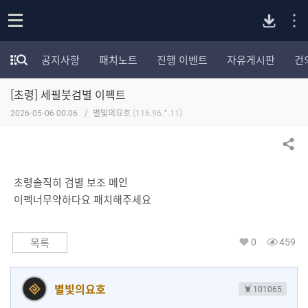
P
o
공지사항
패치노트
진행 이벤트
자유게시판
건
p
모
C
e
험
n
[초령] 세필붓검별 이펙트
가
버
포
2026-05-06 00:06
별빛의요호
(116.96.*.11)
럼
카
전
테
공유하기
고
다
리
초령솔직히 검별 보조 메인
전
이펙너무약하다요 패치해주세요
체
운
보
기
0
459
목록
로
드
별빛의요호
101065