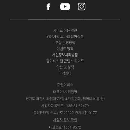
f
y
i
a
o
n
c
u
s
e
t
t
P
A
G
G
O
b
u
a
C
p
o
a
N
o
b
g
서비스 이용 약관
버
p
o
l
E
o
e
r
검은사막 모바일 운영정책
전
S
g
a
S
k
a
포럼 운영정책
다
t
l
x
t
m
운
이벤트 정책
o
e
y
o
로
r
P
S
개인정보처리방침
r
드
e
l
t
e
펄어비스 팬 콘텐츠 가이드
a
o
약관 및 정책
y
r
고객센터
e
㈜펄어비스
대표이사: 허진영
경기도 과천시 과천대로2길 48 (갈현동, 펄어비스 홈 원)
사업자등록번호 : 138-81-62479
통신판매업 신고번호 : 2022-경기과천-0177
사업자 정보 확인
대표번호: 1661-8572