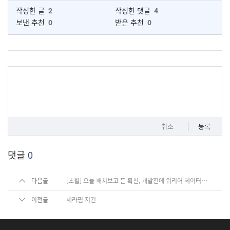
작성한 글
2
작성한 댓글
4
보낸 추천
0
받은 추천
0
취소
등록
댓글
0
다음글
[초월] 오늘 패치보고 든 확신, 개발진에 워리어 헤이터가 있다
이전글
세라핌 저건