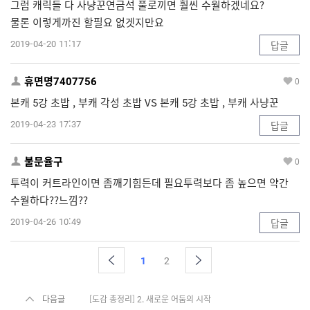
그럼 캐릭들 다 사냥꾼연금석 풀로끼면 훨씬 수월하겠네요?
물론 이렇게까진 할필요 없겟지만요
2019-04-20 11:17
답글
휴면명7407756
0
본캐 5강 초밥 , 부캐 각성 초밥 VS 본캐 5강 초밥 , 부캐 사냥꾼
2019-04-23 17:37
답글
불문율구
0
투력이 커트라인이면 좀깨기힘든데 필요투력보다 좀 높으면 약간
수월하다??느낌??
2019-04-26 10:49
답글
1
2
다음글
[도감 총정리] 2. 새로운 어둠의 시작