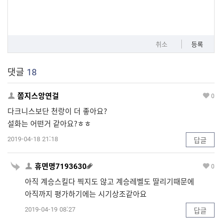
취소
등록
댓글
18
쫌지스앙연걸
0
다크니스보단 천랑이 더 좋아요?
설화는 어떤거 같아요?ㅎㅎ
2019-04-18 21:18
답글
휴면명7193630
0
아직 계승스킬다 찍지도 않고 계승레벨도 딸리기때문에
아직까지 평가하기에는 시기상조같아요
2019-04-19 08:27
답글