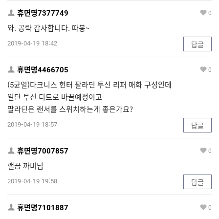
휴면명7377749
0
와. 공략 감사합니다. 따봉~
2019-04-19 18:42
답글
휴면명4466705
0
(5균열)다크니스 헌터 팔라딘 투신 리퍼 매화 구성인데
일단 투신 디트로 바꿀예정이고
팔라딘은 랜서를 스위치하는게 좋은가요?
2019-04-19 18:57
답글
휴면명7007857
0
깰끔 까비님
2019-04-19 19:58
답글
휴면명7101887
0