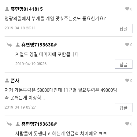
휴면명0141815
0
영광의길에서 부캐들 계열 맞춰주는것도 중요한가요?
2019-04-18 23:11
답글
휴면명7193630
0
계열도 영길 데미지에 포함됩니다
2019-04-19 08:26
답글
쯘사
0
저거 가문투력은 58000대인데 11균열 필요투력은 49000임
즉 못깨는게 이상함...
2019-04-19 03:27
답글
휴면명7193630
0
사람들이 못깬다고 하는게 연금석 차이에요 ㅋㅋ