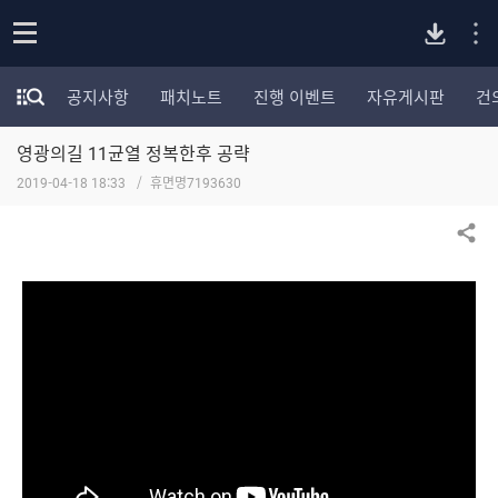
P
o
공지사항
패치노트
진행 이벤트
자유게시판
건
p
모
C
e
험
n
영광의길 11균열 정복한후 공략
가
버
포
2019-04-18 18:33
휴면명7193630
럼
카
전
테
공유하기
고
다
리
전
체
운
보
기
로
드