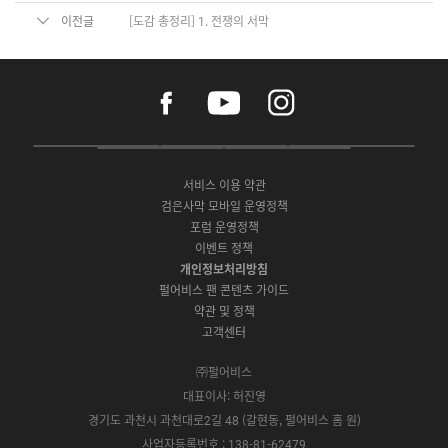
이전글
[도감 총정리] 1. 전쟁의 서막
f
y
i
a
o
n
c
u
s
e
t
t
P
A
G
G
O
b
u
a
C
p
o
a
N
o
b
g
서비스 이용 약관
버
p
o
l
E
o
e
r
검은사막 모바일 운영정책
전
S
g
a
S
k
a
포럼 운영정책
다
t
l
x
t
m
운
이벤트 정책
o
e
y
o
로
r
P
S
개인정보처리방침
r
드
e
l
t
e
펄어비스 팬 콘텐츠 가이드
a
o
약관 및 정책
y
r
고객센터
e
㈜펄어비스
대표이사: 허진영
경기도 과천시 과천대로2길 48 (갈현동, 펄어비스 홈 원)
사업자등록번호 : 138-81-62479