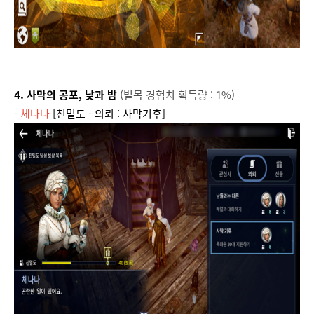
4. 사막의 공포, 낮과 밤
(벌목 경험치 획득량 : 1%)
-
체나나
[친밀도 - 의뢰 : 사막기후]