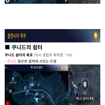
■ 쿠니드의 쉼터
쿠니드 쉼터의 폭포
(낚시 경험치 획득량 : 1%)
-
쿠니드
맞은편 절벽에 서있는 두명