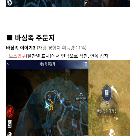
■ 바심족 주둔지
바심족 이야기3
(채광 경험치 획득량 : 1%)
-
보스입구
(빨간별 표시)에서 언덕으로 직진, 안쪽 상자