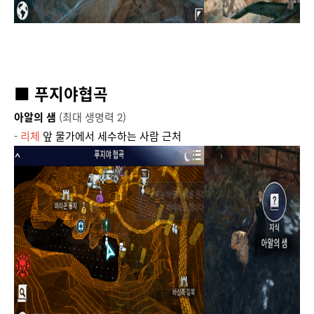
■ 푸지야협곡
아알의 샘
(최대 생명력 2)
-
리체
앞 물가에서 세수하는 사람 근처