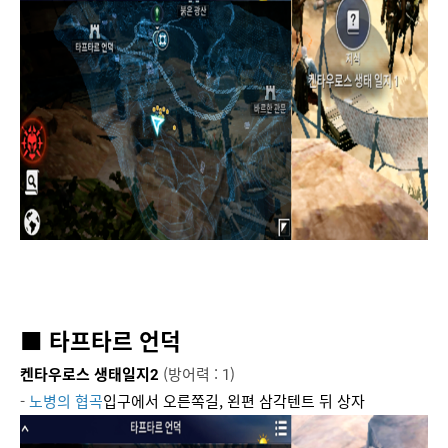
■ 타프타르 언덕
켄타우로스 생태일지2
(방어력 : 1)
-
노병의 협곡
입구에서 오른쪽길, 왼편 삼각텐트 뒤 상자