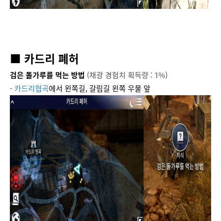
■ 카드리 폐허
검은 돌가루를 먹는 방법
(채광 경험치 획득량 : 1%)
-
카드리협곡
에서 왼쪽길, 갈림길 왼쪽 우물 앞