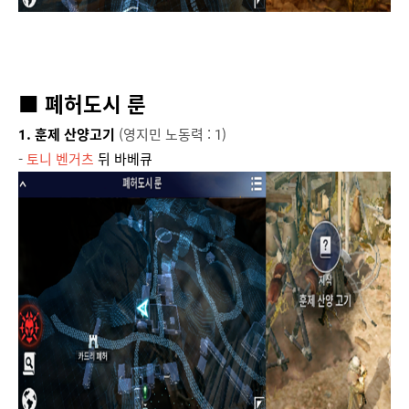
■ 폐허도시 룬
1. 훈제 산양고기
(영지민 노동력 : 1)
-
토니 벤거츠
뒤 바베큐