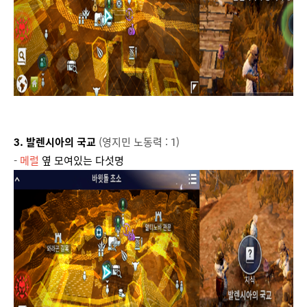
3. 발렌시아의 국교
(영지민 노동력 : 1)
-
메럴
옆 모여있는 다섯명