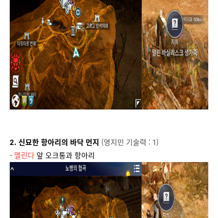
2. 신묘한 항아리의 바닥 먼지
(영지민 기술력 : 1)
-
멜린다
앞 오크통과 항아리