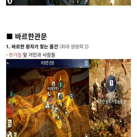
■ 바르한관문
1. 바르한 왕자가 찾는 물건
(최대 생명력 2)
-
판가람
앞 거인과 사람들