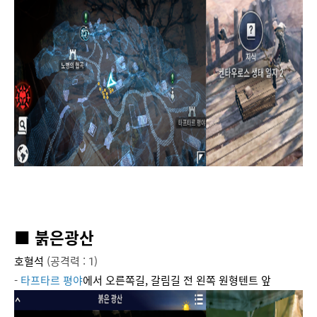
■ 붉은광산
호혈석
(공격력 : 1)
-
타프타르 평야
에서 오른쪽길, 갈림길 전 왼쪽 원형텐트 앞