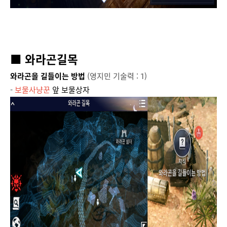
■ 와라곤길목
와라곤을 길들이는 방법
(영지민 기술력 : 1)
-
보물사냥꾼
앞 보물상자