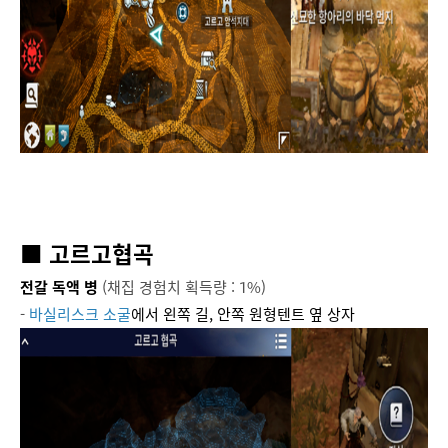
■ 고르고협곡
전갈 독액 병
(채집 경험치 획득량 : 1%)
-
바실리스크 소굴
에서 왼쪽 길, 안쪽 원형텐트 옆 상자