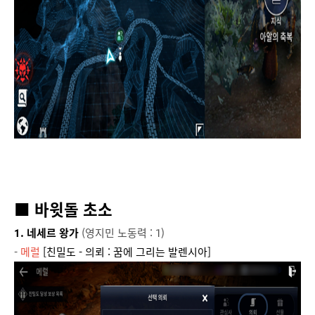
■ 바윗돌 초소
1. 네세르 왕가
(영지민 노동력 : 1)
-
메럴
[친밀도 - 의뢰 : 꿈에 그리는 발렌시아]