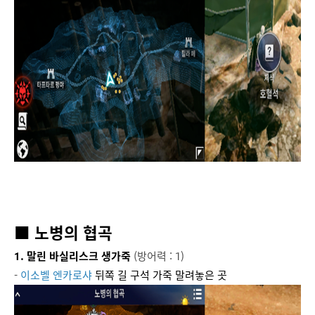
■ 노병의 협곡
1. 말린 바실리스크 생가죽
(방어력 : 1)
-
이소벨 엔카로샤
뒤쪽 길 구석 가죽 말려놓은 곳