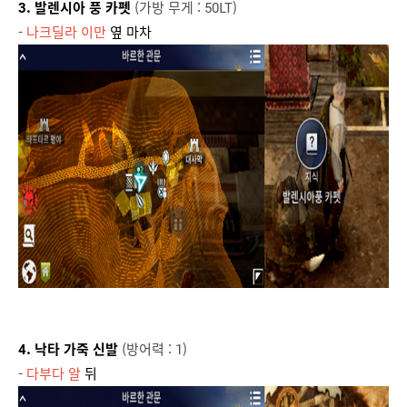
3. 발렌시아 풍 카펫
(가방 무게 : 50LT)
-
나크딜라 이만
옆 마차
4. 낙타 가죽 신발
(방어력 : 1)
-
다부다 알
뒤