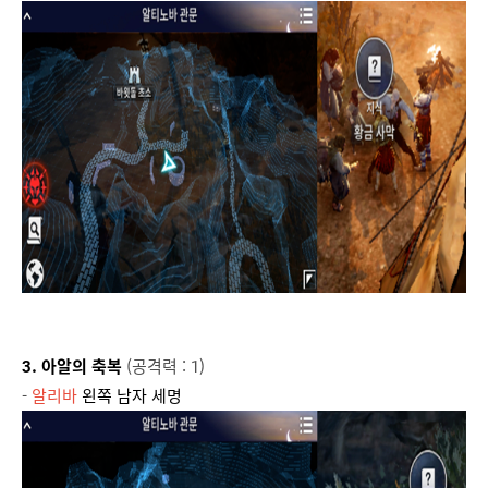
3. 아알의 축복
(공격력 : 1)
-
알리바
왼쪽 남자 세명