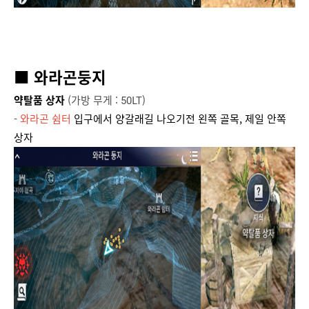
■ 와라곤둥지
약탈품 상자
(가방 무게 : 50LT)
-
와라곤 쉼터
입구에서 양갈래길 나오기전 왼쪽 골목, 제일 안쪽
상자