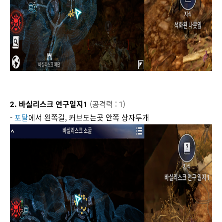
2. 바실리스크 연구일지1
(공격력 : 1)
-
포탈
에서 왼쪽길, 커브도는곳 안쪽 상자두개