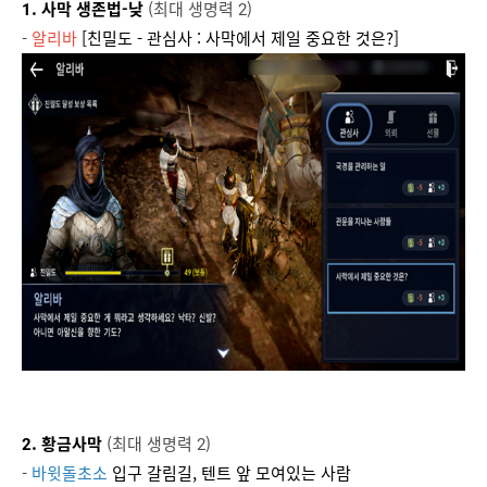
1. 사막 생존법-낮
(최대 생명력 2)
-
알리바
[친밀도 - 관심사 : 사막에서 제일 중요한 것은?]
2. 황금사막
(최대 생명력 2)
-
바윗돌초소
입구 갈림길, 텐트 앞 모여있는 사람