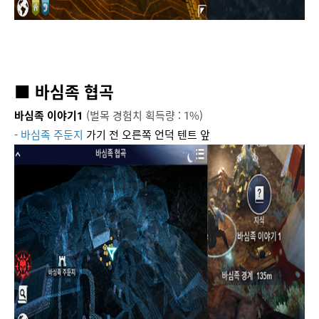
■ 바심족 협곡
바심족 이야기1
(벌목 경험치 획득량 : 1%)
-
바심족 주둔지
가기 전 오른쪽 언덕 텐트 앞