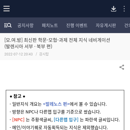
P
o
공지사항
패치노트
진행 이벤트
자유게시판
건
p
모
C
e
험
n
[모.여.밤] 최신판 학문-모험-과제 전체 지식 네비게이션
가
버
포
(발렌시아 서부 · 북부 편)
럼
2022-07-12 20:43
감시탑
카
전
테
고
공유하기
다
리
전
체
운
보
⁕ 참고 ⁕
기
로
- 일반지식 개요는
<발레노스 편>
에서 볼 수 있습니다.
- 방향은 NPC나 다른맵 입구를 기준으로 썼습니다.
드
-
[NPC]
는 주황색글씨,
[다른맵 입구]
는 파란색 글씨입니다.
- 메인/이야기퀘로 자동획득되는 지식은 제외했습니다.