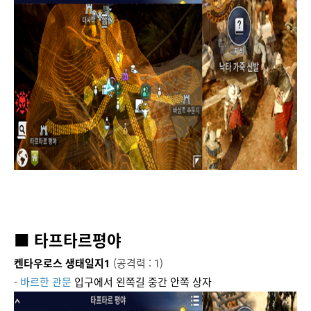
■ 타프타르평야
켄타우로스 생태일지1
(공격력 : 1)
-
바르한 관문
입구에서
왼쪽길 중간 안쪽 상자