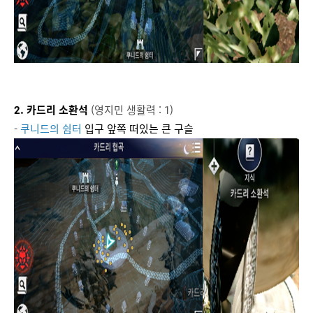
2. 카드리 소환석
(영지민 생활력 : 1)
-
쿠니드의 쉼터
입구 앞쪽 떠있는 큰 구슬