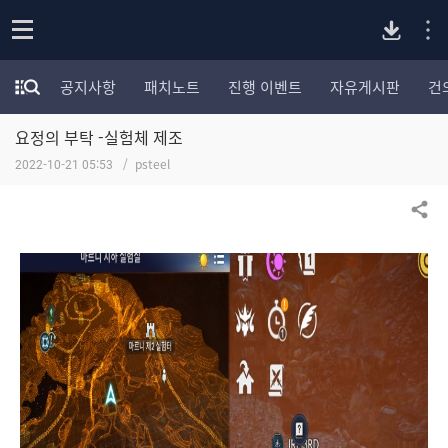
P
o
공지사항
패치노트
진행 이벤트
자유게시판
건
p
모
C
e
험
n
요정의 부탁 -실험체 제조
가
버
포
2022-10-21 05:53
psteel
럼
카
전
테
공유하기
고
다
리
전
체
운
보
기
로
드