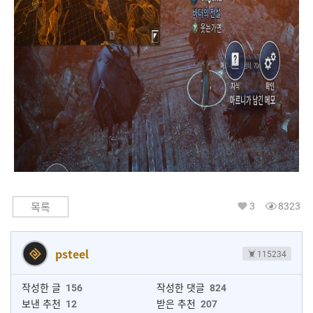
3
8323
목록
psteel
115234
작성한 글
156
작성한 댓글
824
보낸 추천
12
받은 추천
207