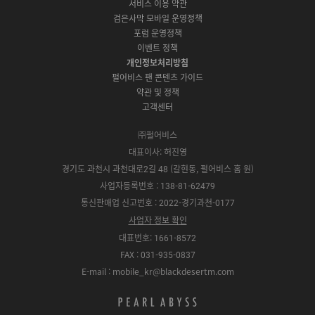
서비스 이용 약관
버
p
o
l
E
o
e
r
검은사막 모바일 운영정책
전
S
g
a
S
k
a
포럼 운영정책
다
t
l
x
t
m
운
이벤트 정책
o
e
y
o
로
r
P
S
개인정보처리방침
r
드
e
l
t
e
펄어비스 팬 콘텐츠 가이드
a
o
약관 및 정책
y
r
고객센터
e
㈜펄어비스
대표이사: 허진영
경기도 과천시 과천대로2길 48 (갈현동, 펄어비스 홈 원)
사업자등록번호 : 138-81-62479
통신판매업 신고번호 : 2022-경기과천-0177
사업자 정보 확인
대표번호: 1661-8572
FAX : 031-935-0837
E-mail : mobile_kr@blackdesertm.com
p
e