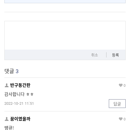
취소
등록
댓글
3
반구동간판
0
감사합니다 ㅎㅎ
2022-10-21 11:51
답글
꿈이였을까
0
땡큐!