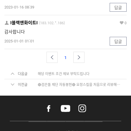
2023-01-16 08:39
답글
I블랙앤화이트I
(183.102.*.186)
0
감사합니다
2025-01-01 01:01
답글
1
다음글
해당 이벤트 조건 제보 부탁드립니다
이전글
🔴검은돌 제단 자동봉헌🔴 요정스킬을 처음으로 리뷰해봤습니다.
f
y
i
a
o
n
c
u
s
e
t
t
P
A
G
G
O
b
u
a
C
p
o
a
N
o
b
g