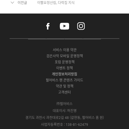
이전글
이빨요정산림, 다락집 지식
f
y
i
a
o
n
c
u
s
e
t
t
P
A
G
G
O
b
u
a
C
p
o
a
N
o
b
g
서비스 이용 약관
버
p
o
l
E
o
e
r
검은사막 모바일 운영정책
전
S
g
a
S
k
a
포럼 운영정책
다
t
l
x
t
m
운
이벤트 정책
o
e
y
o
로
r
P
S
개인정보처리방침
r
드
e
l
t
e
펄어비스 팬 콘텐츠 가이드
a
o
약관 및 정책
y
r
고객센터
e
㈜펄어비스
대표이사: 허진영
경기도 과천시 과천대로2길 48 (갈현동, 펄어비스 홈 원)
사업자등록번호 : 138-81-62479