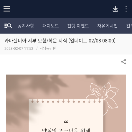
P
o
공지사항
패치노트
진행 이벤트
자유게시판
건
p
모
C
e
험
n
카마실비아 서부 모험/학문 지식 (업데이트 02/08 08:00)
가
버
포
2023-02-07 11:52
사당동간판
럼
카
전
테
공유하기
고
다
리
전
체
운
보
기
로
드