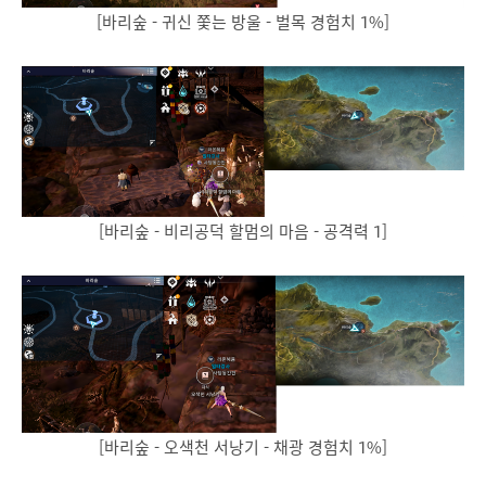
[바리숲 - 귀신 쫓는 방울 - 벌목 경험치 1%]
[바리숲 - 비리공덕 할멈의 마음 - 공격력 1]
[바리숲 - 오색천 서낭기 - 채광 경험치 1%]