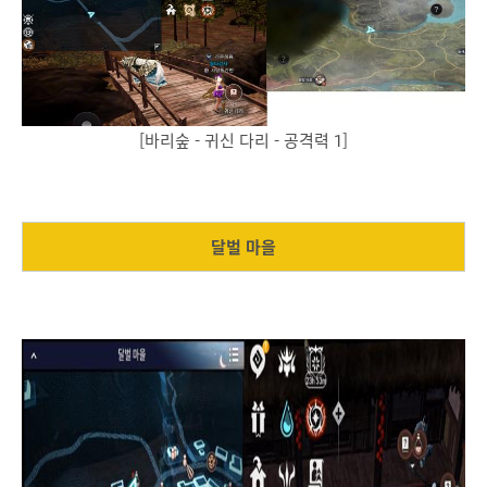
[바리숲 - 귀신 다리 - 공격력 1]
달벌 마을