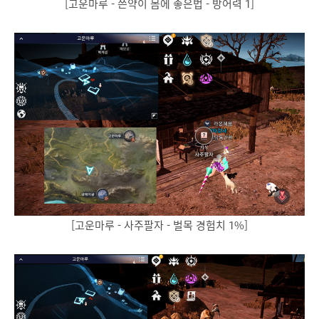
[고운마루 - 쓴약이 몸에 좋은법 - 방어력 1]
[고운마루 - 사주팔자 - 벌목 경험치 1%]