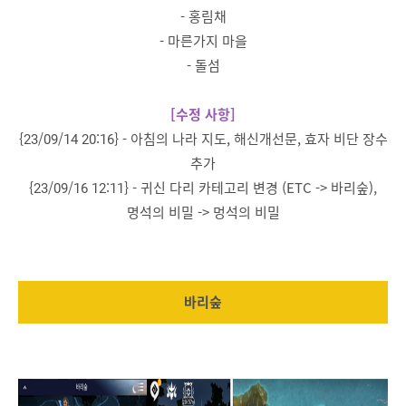
- 홍림채
- 마른가지 마을
- 돌섬
[수정 사항]
{23/09/14 20:16} - 아침의 나라 지도, 해신개선문, 효자 비단 장수
추가
{23/09/16 12:11} - 귀신 다리 카테고리 변경 (ETC -> 바리숲),
명석의 비밀 -> 멍석의 비밀
바리숲