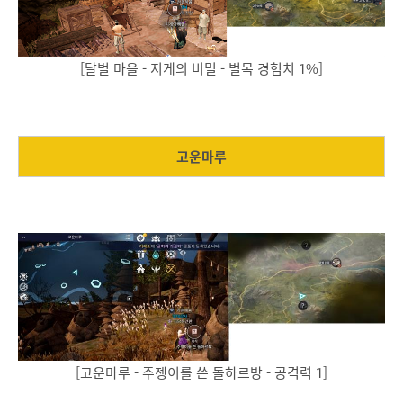
[달벌 마을 - 지게의 비밀 - 벌목 경험치 1%]
고운마루
[고운마루 - 주젱이를 쓴 돌하르방 - 공격력 1]