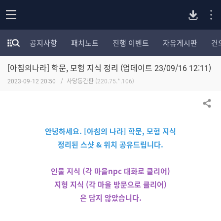
P
o
공지사항
패치노트
진행 이벤트
자유게시판
건
p
모
C
e
험
n
[아침의나라] 학문, 모험 지식 정리 (업데이트 23/09/16 12:11)
가
버
포
2023-09-12 20:50
사당동간판
(220.75.*.106)
럼
카
전
테
공유하기
고
다
리
안녕하세요. [아침의 나라] 학문, 모험 지식
전
정리된 스샷 & 위치 공유드립니다.
체
운
보
기
인물 지식 (각 마을npc 대화로 클리어)
로
지형 지식 (각 마을 방문으로 클리어)
은 담지 않았습니다.
드