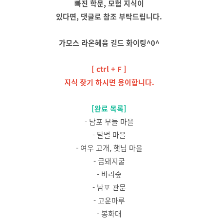
빠진 학문, 모험 지식이
있다면, 댓글로 참조 부탁드립니다.
가모스 라온혜윰 길드 화이팅^0^
[ ctrl + F ]
지식 찾기 하시면 용이합니다.
[완료 목록]
- 남포 무들 마을
- 달벌 마을
- 여우 고개, 햇님 마을
- 금돼지굴
- 바리숲
- 남포 관문
- 고운마루
- 봉화대