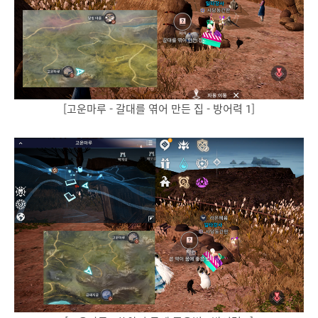
[고운마루 - 갈대를 엮어 만든 집 - 방어력 1]