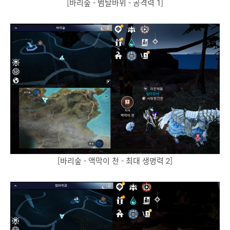
[바리숲 - 범탈바위 - 공격력 1]
[바리숲 - 액막이 천 - 최대 생명력 2]