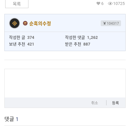
6
10725
목록
순흑의수정
104317
작성한 글
374
작성한 댓글
1,262
보낸 추천
421
받은 추천
887
취소
등록
댓글
1