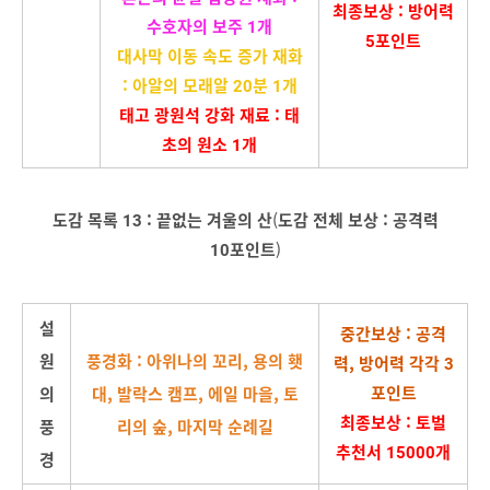
최종보상 : 방어력
수호자의 보주 1개
5포인트
대사막 이동 속도 증가 재화
: 아알의 모래알 20분 1개
태고 광원석 강화 재료 : 태
초의 원소 1개
도감 목록 13 : 끝없는 겨울의 산
(
도감 전체 보
상 : 공격력
10포인트
)
설
중간보상 : 공격
원
풍경화 : 아위나의 꼬리, 용의 횃
력, 방어력 각각 3
포인트
의
대, 발락스 캠프, 에일 마을, 토
최종보상 : 토벌
풍
리의 숲, 마지막 순례길
추천서 15000개
경