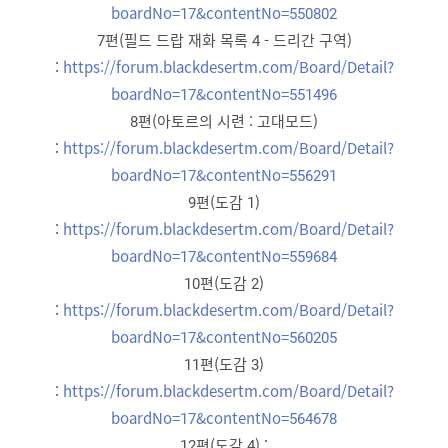
boardNo=17&contentNo=550802
7편(필드 드랍 재화 목록 4 - 드리간 구역)
:
https://forum.blackdesertm.com/Board/Detail?
boardNo=17&contentNo=551496
8편(아토르의 시련 : 고대모드)
:
https://forum.blackdesertm.com/Board/Detail?
boardNo=17&contentNo=556291
9편(도감 1)
:
https://forum.blackdesertm.com/Board/Detail?
boardNo=17&contentNo=559684
10편(도감 2)
:
https://forum.blackdesertm.com/Board/Detail?
boardNo=17&contentNo=560205
11편(도감 3)
:
https://forum.blackdesertm.com/Board/Detail?
boardNo=17&contentNo=564678
12편(도감 4) :