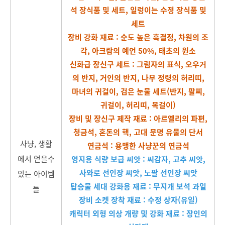
석 장식품 및 세트,
일렁이는 수정 장식품 및
세트
장비 강화 재료 : 순도 높은 흑결정, 차원의 조
각, 아크람의 예언 50%, 태초의 원소
신화급 장신구 세트 : 그림자의 표식, 오우거
의 반지, 거인의 반지, 나무 정령의 허리띠,
마녀의 귀걸이, 검은 눈물 세트(반지, 팔찌,
귀걸이, 허리띠, 목걸이)
장비 및 장신구 제작 재료 : 아르옐리의 파편,
청금석, 혼돈의 핵, 고대 문명 유물의 단서
사냥, 생활
연금석 : 용맹한 사냥꾼의 연금석
에서 얻을수
영지용 식량 보급 씨앗 : 씨감자, 고추 씨앗,
사와로 선인장 씨앗, 노팔 선인장 씨앗
있는 아이템
탑승물 세대 강화용 재료 : 무지개 보석 과일
들
장비 소켓 장착 재료 : 수정 상자(유일)
캐릭터 외형 의상 개량 및 강화 재료 : 장인의