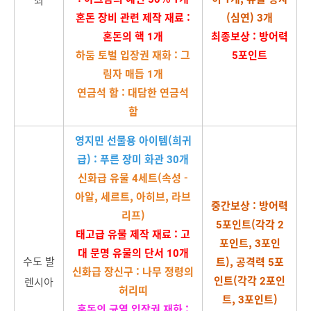
혼돈 장비 관련 제작 재료 :
(심연) 3개
혼돈의 핵 1개
최종보상 : 방어력
하둠 토벌 입장권 재화 : 그
5포인트
림자 매듭 1개
연금석 함 : 대담한 연금석
함
영지민 선물용 아이템(희귀
급) : 푸른 장미 화관 30개
신화급 유물 4세트(속성 -
아알, 세르트, 아히브, 라브
중간보상 : 방어력
리프)
5포인트(각각 2
태고급 유물 제작 재료 : 고
포인트, 3포인
대 문명 유물의 단서 10개
수도 발
트), 공격력 5포
신화급 장신구 : 나무 정령의
인트(각각 2포인
렌시아
허리띠
트, 3포인트)
혼돈의 균열 입장권 재화 :