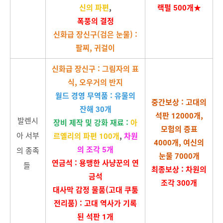
신의 파편
,
랙펄 500개★
폭풍의 결정
신화급 장신구(검은 눈물) :
팔찌, 귀걸이
신화급 장신구 : 그림자의 표
식, 오우거의 반지
월드 경영 무역품 : 유물의
중간보상 : 고대의
잔해 30개
석판 12000개,
발렌시
장비 제작 및 강화 재료 :
아
모험의 증표
아 서부
르옐리의 파편 100개
,
차원
4000개, 여신의
의 조각 5개
의 종족
눈물 7000개
연금석 : 용맹한 사냥꾼의 연
들
최종보상 : 차원의
금석
조각 300개
대사막 감정 물품(고대 쿠툼
전리품) : 고대 역사가 기록
된 석판 1개