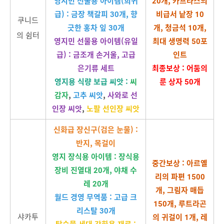
영지민 선물용 아이템(희귀
20개, 카프라스의
급) : 금장 책갈피 30개, 향
비급서 낱장 10
쿠니드
긋한 홍차 잎 30개
개, 청금석 10개,
의 쉼터
영지민 선물용 아이템(유일
최대 생명력 50포
급) : 금조개 손거울, 고급
인트
은기류 세트
최종보상 : 어둠의
영지용 식량 보급 씨앗 :
씨
룬 상자 50개
감자
,
고추 씨앗
,
사와로 선
인장 씨앗
,
노팔 선인장 씨앗
신화급 장신구(검은 눈물) :
반지, 목걸이
영지 장식용 아이템 : 장식용
중간보상 : 아르옐
장비 진열대 20개, 야채 수
리의 파편 1500
레 20개
개, 그림자 매듭
월드 경영 무역품 : 고급 크
150개, 루트라곤
리스탈 30개
샤카투
의 귀걸이 1개, 레
탑승물 세대 강화용 재료 :