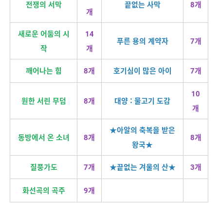
전쟁의 서막
끝없는 사막
8개
개
새로운 어둠의 시
14
푸른 용의 계약자
7개
작
개
깨어나는 힘
8개
호기심이 많은 아이
7개
10
원한 서린 무덤
8개
대양 : 물고기 도감
개
★아알의 축복을 받은
동방에서 온 소녀
8개
8개
왕국★
질풍가도
7개
★끝없는 겨울의 산★
3개
화선곡의 곡주
9개