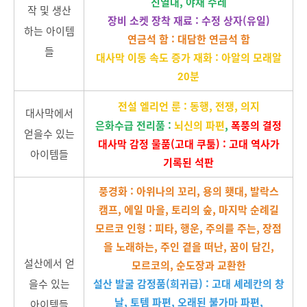
진열대, 야채 수레
작 및 생산
장비 소켓 장착 재료 : 수정 상자(유일)
하는 아이템
연금석 함 : 대담한 연금석 함
들
대사막 이동 속도 증가 재화 : 아알의 모래알
20분
전설 엘리언 룬 : 동행, 전쟁, 의지
대사막에서
은화수급 전리품 :
뇌신의 파편
,
폭풍의 결정
얻을수 있는
대사막 감정 물품(고대 쿠툼) : 고대 역사가
아이템들
기록된 석판
풍경화 : 아위나의 꼬리, 용의 횃대, 발락스
캠프, 에일 마을, 토리의 숲, 마지막 순례길
모르코 인형 : 피타, 행운, 주의를 주는, 장점
을 노래하는, 주인 곁을 떠난, 꿈이 담긴,
설산에서 얻
모르코의, 순도장과 교환한
을수 있는
설산 발굴 감정품(희귀급) : 고대 셰레칸의 창
날, 토템 파편, 오래된 불가마 파편,
아이템들