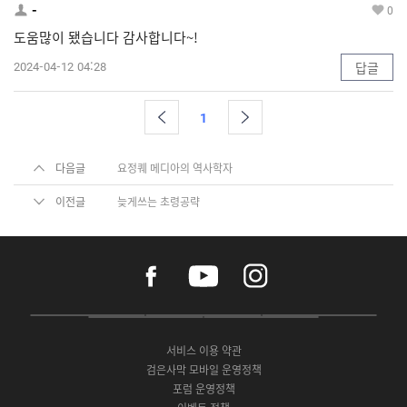
-
0
도움많이 됐습니다 감사합니다~!
2024-04-12 04:28
답글
1
다음글
요정퀘 메디아의 역사학자
이전글
늦게쓰는 초령공략
f
y
i
a
o
n
c
u
s
e
t
t
P
A
G
G
O
b
u
a
C
p
o
a
N
o
b
g
서비스 이용 약관
버
p
o
l
E
o
e
r
검은사막 모바일 운영정책
전
S
g
a
S
k
a
포럼 운영정책
다
t
l
x
t
m