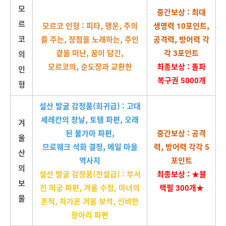
모
중간보상 : 최대
르
모르코 인형 : 피타, 행운, 주의
생명력 10포인트,
코
를 주는, 장점을 노래하는, 주인
공격력, 방어력 각
곁을 떠난, 꿈이 담긴,
각 3포인트
의
모르코의, 순도장과 교환한
최종보상 : 돌파
인
복구권 5000개
형
설산 발굴 감정품(희귀급) : 고대
셰레칸의 창날, 토템 파편, 오래
겨
된 불가마 파편,
중간보상 : 공격
울
므로웨크 석화 결정, 에일 마을
력, 방어력 각각 5
산
역사지
포인트
의
설산 발굴 감정품(전설급) : 부서
최종보상 : ★블
보
진 미궁 파편, 겨울 수정, 마녀의
랙펄 300개★
물
흔적, 차가운 겨울 보석, 신비한
항아리 파편