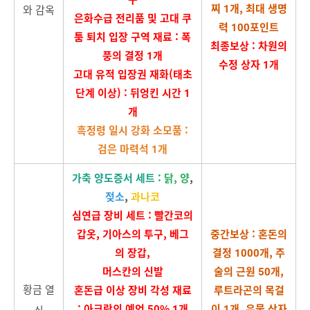
찌 1개, 최대 생명
와 감옥
은화수급 전리품 및 고대 쿠
력 100포인트
툼 퇴치 입장 구역 재료 : 폭
최종보상 : 차원의
풍의 결정 1개
수정 상자 1개
고대 유적 입장권 재화(태초
단계 이상) : 뒤엉킨 시간 1
개
흑정령 일시 강화 소모품 :
검은 마력석 1개
가축 양도증서 세트 :
닭, 양
,
젖소
,
과나코
심연급 장비 세트 : 빨간코의
갑옷, 기아스의 투구, 베그
중간보상 : 혼돈의
의 장갑,
결정 1000개, 주
머스칸의 신발
술의 근원 50개,
황금 열
혼돈급 이상 장비 각성 재료
루트라곤의 목걸
: 아크람의 예언 50% 1개
이 1개, 유물 상자
쇠