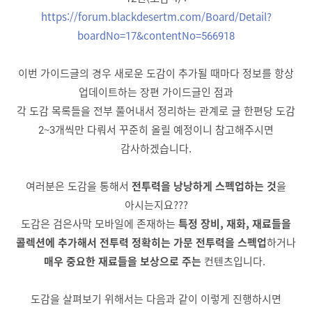
https://forum.blackdesertm.com/Board/Detail?
boardNo=17&contentNo=566918
이번 가이드글의 경우 새로운 도감이 추가될 때마다 정보를 항상
업데이트하는 장편 가이드글인 점과
각 도감 목록들을 전부 풀어내서 정리하는 관계로 글 한편당 도감
2~3개씩만 다뤄서 꾸준히 올릴 예정이니 참고해주시면
감사하겠습니다.
여러분은 도감을 통해서
전투력을 낭낭하게 스펙업하는 것
을
아시는지요???
도감은 검은사막 모바일에 존재하는
특정 장비, 재화, 재료들을
콜렉션에 추가해서 전투력 정확히는 가문 전투력을 스펙업
하거나
매우 중요한 재료들을 보상으로 주는
컨텐츠입니다.
도감을 살펴보기 위해서는 다음과 같이 이렇게 진행하시면