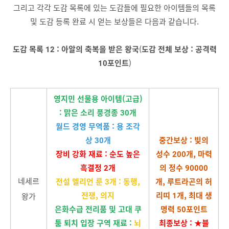
그리고 각각 도감 목록에 있는 도감들에 필요한 아이템들의 목록
및 도감 등록 완료 시 얻는 보상들은 다음과 같습니다.
도감 목록 12 : 아알의 축복을 받은 왕국
(
도감 전체 보
상 : 공격력
10포인트
)
영지민 선물용 아이템(고급)
: 맑은 소리 풍경종 30개
월드 경영 무역품 : 용 조각
상 30개
중간보상 : 빛의
장비 강화 재료 : 순도 높은
성수 200개, 마력
흑결정 2개
의 정수 90000
네세르
전설 엘리언 룬 3개 : 동행,
개, 루트라곤의 허
전쟁, 의지
리띠 1개, 최대 생
왕가
은화수급 전리품 및 고대 쿠
명력 50포인트
툼 퇴치 입장 구역 재료 :
뇌
최종보상 : ★블