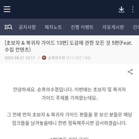
P
o
공지사항
패치노트
진행 이벤트
자유게시판
건
p
모
C
e
험
n
[초보자 & 복귀자 가이드 13편] 도감에 관한 모든 것 5편(Feat.
가
버
포
수집 컨텐츠)
럼
2023-09-21 19:17
순흑의수정
(211.107.*.93)
카
전
테
고
공유하기
다
리
전
안녕하세요. 순흑의수정입니다. 이번에는 초보자 및 복귀자
체
운
가이드 주제를 가져왔는데요.
보
기
로
그 전에 먼저 초보자 & 복귀자 가이드 편들을 못 보신 분들은 해당
링크들을 남겨놓을테니 한번 정독해주시면 감사하겠습니다.
드