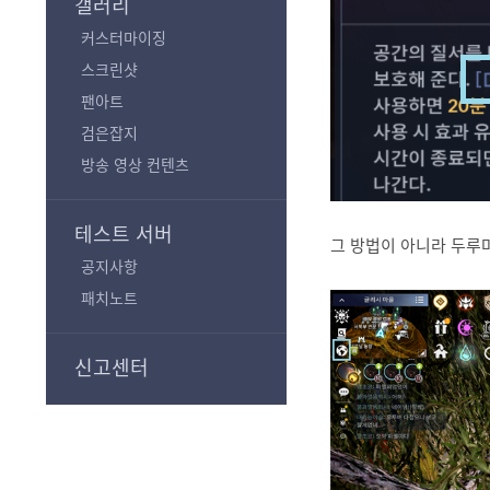
갤러리
커스터마이징
스크린샷
팬아트
검은잡지
방송 영상 컨텐츠
테스트 서버
그 방법이 아니라 두루
공지사항
패치노트
신고센터