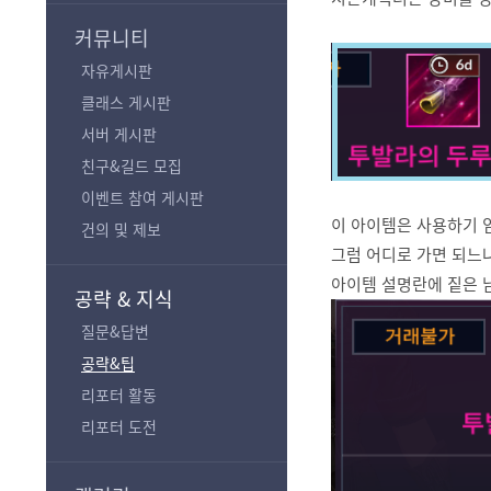
기
커뮤니티
자유게시판
클래스 게시판
서버 게시판
친구&길드 모집
이벤트 참여 게시판
이 아이템은 사용하기 임
건의 및 제보
그럼 어디로 가면 되느
아이템 설명란에 짙은 
공략 & 지식
질문&답변
공략&팁
리포터 활동
리포터 도전