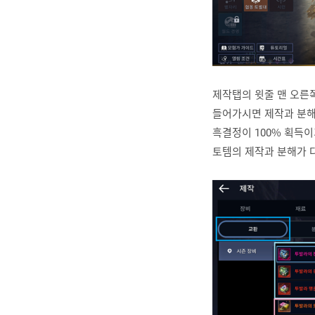
제작탭의 윗줄 맨 오른
들어가시면 제작과 분해
흑결정이 100% 획득
토템의 제작과 분해가 다