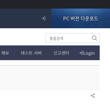
PC 버전 다운로드
로
그
인
검
색
Login
 제보
테스트 서버
신고센터
공유하기