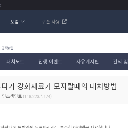
R
포럼
쿠폰 사용
공략&팁
패치노트
진행 이벤트
자유게시판
건의 및
우다가 강화재료가 모자랄때의 대처방법
민초색민트
(118.223.*.174)
강화할때에 투발라의 두루마리라는 특수한 아이템을 사용합니다.