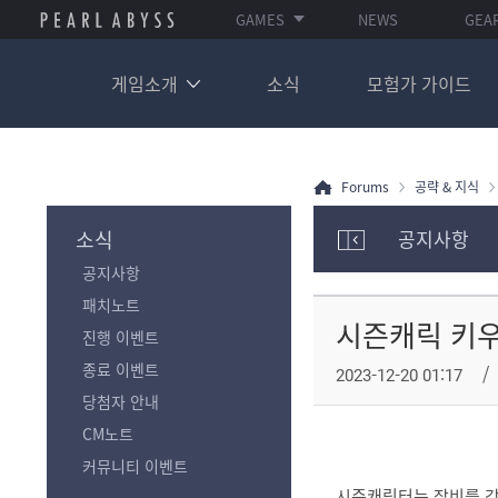
GAMES
NEWS
GEA
게임소개
소식
모험가 가이드
Forums
공략 & 지식
소식
공지사항
모
공지사항
험
가
패치노트
포
시즌캐릭 키
진행 이벤트
럼
카
종료 이벤트
2023-12-20 01:17
테
당첨자 안내
고
리
CM노트
전
커뮤니티 이벤트
체
시즌캐릭터는 장비를 
보