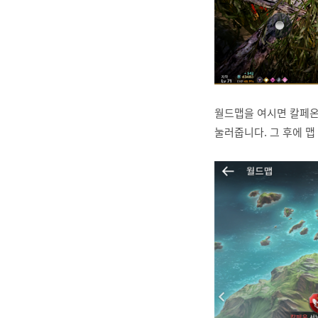
월드맵을 여시면 칼페온
눌러줍니다. 그 후에 