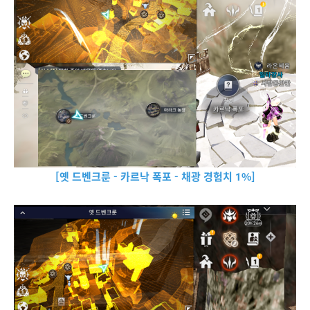
[옛 드벤크룬 - 카르낙 폭포 - 채광 경험치 1%]