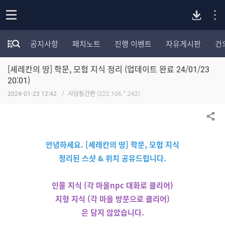
P
o
공지사항
패치노트
진행 이벤트
자유게시판
건
p
모
C
e
험
n
[셰레칸의 땅] 학문, 모험 지식 정리 (업데이트 완료 24/01/23
가
버
포
20:01)
럼
2024-01-23 12:42
사당동간판
(222.106.*.242)
카
전
테
고
공유하기
다
리
전
안녕하세요. [셰레칸의 땅] 학문, 모험 지식
체
운
정리된 스샷 & 위치 공유드립니다.
보
기
로
인물 지식 (각 마을npc 대화로 클리어)
지형 지식 (각 마을 방문으로 클리어)
드
은 담지 않았습니다.