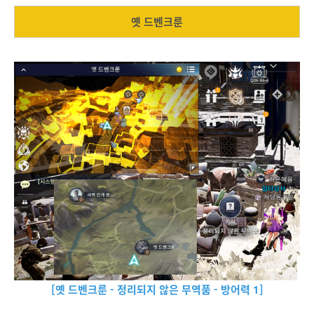
옛 드벤크룬
[옛 드벤크룬 - 정리되지 않은 무역품 - 방어력 1]