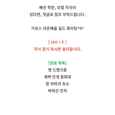
빠진 학문, 모험 지식이
있다면, 댓글로 참조 부탁드립니다.
가모스 라온혜윰 길드 화이팅^0^
[ ctrl + F ]
지식 찾기 하시면 용이합니다.
[완료 목록]
옛 드벤크룬
새벽 안개 봉화대
밤 까마귀 초소
바위산 진지