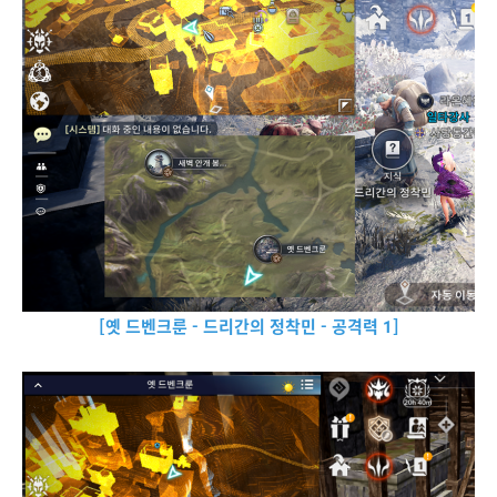
[옛 드벤크룬 - 드리간의 정착민 - 공격력 1]