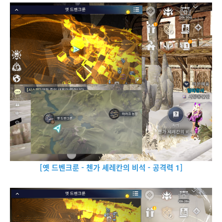
[옛 드벤크룬 - 첸가 셰레칸의 비석 - 공격력 1]