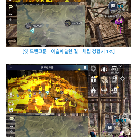
[옛 드벤크룬 - 아슬아슬한 길 - 채집 경험치 1%]