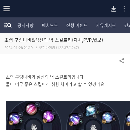
P
o
공지사항
패치노트
진행 이벤트
자유게시판
건
p
모
C
e
험
n
초령 구렁나비&심신의 벽 스킬트리(자사,PVP,월보)
가
버
포
2024-01-28 21:19
핫한마이키
(122.37.*.247)
럼
카
전
테
공유하기
고
다
리
초령 구렁나비와 심신의 벽 스킬트리입니다
전
둘다 너무 좋은 스킬이라 취향 차이라고 할 수 있겠네요
체
운
보
기
로
드