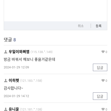
취소
등록
댓글
8
우일이와쪄염
(115.138.*.149)
0
방금 바꿔서 해보니 좋을거같은데
2024-01-29 12:09
답글
이히헷
(121.183.*.158)
0
감사합니다~
2024-01-29 14:12
답글
유니윤
(121.181.*.138)
0