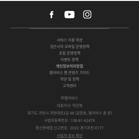
f
y
i
a
o
n
c
u
s
e
t
t
P
A
G
G
O
b
u
a
C
p
o
a
N
o
b
g
서비스 이용 약관
버
p
o
l
E
o
e
r
검은사막 모바일 운영정책
전
S
g
a
S
k
a
포럼 운영정책
다
t
l
x
t
m
운
이벤트 정책
o
e
y
o
로
r
P
S
개인정보처리방침
r
드
e
l
t
e
펄어비스 팬 콘텐츠 가이드
a
o
약관 및 정책
y
r
고객센터
e
㈜펄어비스
대표이사: 허진영
경기도 과천시 과천대로2길 48 (갈현동, 펄어비스 홈 원)
사업자등록번호 : 138-81-62479
통신판매업 신고번호 : 2022-경기과천-0177
사업자 정보 확인