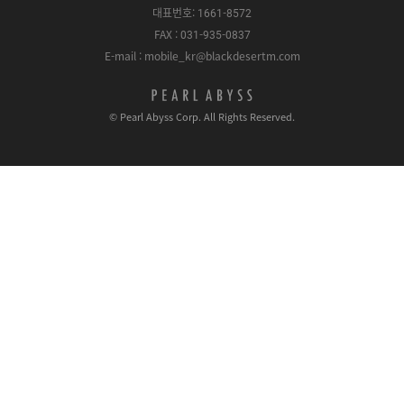
대표번호: 1661-8572
FAX : 031-935-0837
E-mail : mobile_kr@blackdesertm.com
p
e
© Pearl Abyss Corp. All Rights Reserved.
a
r
l
a
b
y
s
s