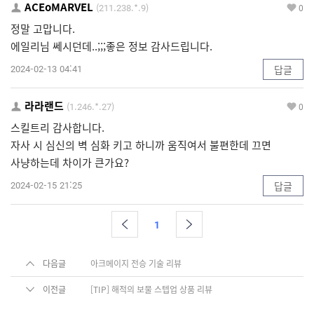
ACEoMARVEL
(211.238.*.9)
0
정말 고맙니다.
에일리님 쎄시던데..;;;좋은 정보 감사드립니다.
2024-02-13 04:41
답글
라라랜드
(1.246.*.27)
0
스킬트리 감사합니다.
자사 시 심신의 벽 심화 키고 하니까 움직여서 불편한데 끄면
사냥하는데 차이가 큰가요?
2024-02-15 21:25
답글
1
다음글
아크메이지 전승 기술 리뷰
이전글
[TIP] 해적의 보물 스텝업 상품 리뷰