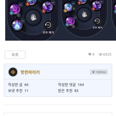
4
6925
목록
핫한마이키
108066
작성한 글
60
작성한 댓글
164
보낸 추천
11
받은 추천
82