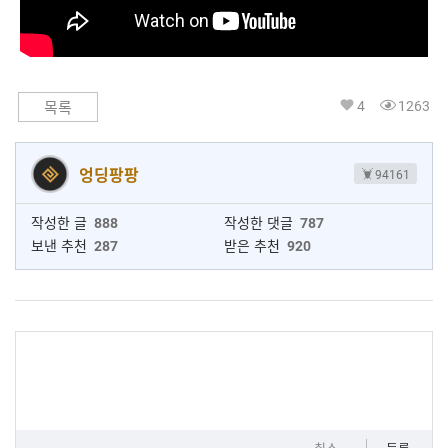
4
1263
목록
엉딩팡팡
94161
작성한 글
888
작성한 댓글
787
보낸 추천
287
받은 추천
920
취소
등록