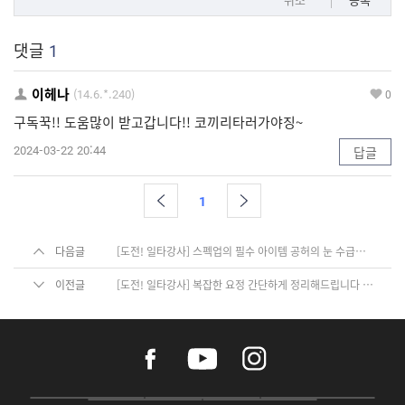
댓글
1
이헤나
(14.6.*.240)
0
구독꾹!! 도움많이 받고갑니다!! 코끼리타러가야징~
2024-03-22 20:44
답글
1
다음글
[도전! 일타강사] 스펙업의 필수 아이템 공허의 눈 수급처 총정리
이전글
[도전! 일타강사] 복잡한 요정 간단하게 정리해드립니다 성향치 날개돋이 육성 가이드
f
y
i
a
o
n
c
u
s
e
t
t