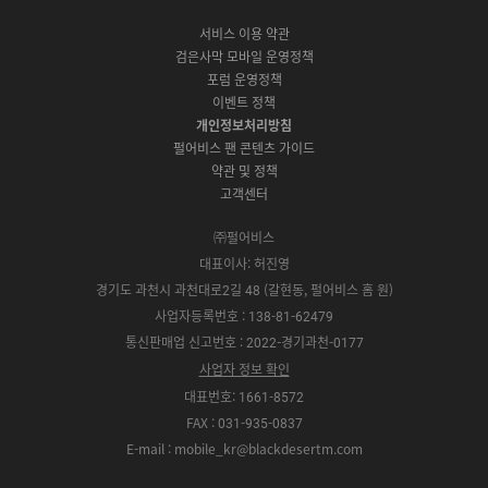
P
A
G
G
O
b
u
a
C
p
o
a
N
o
b
g
서비스 이용 약관
버
p
o
l
E
o
e
r
검은사막 모바일 운영정책
전
S
g
a
S
k
a
포럼 운영정책
다
t
l
x
t
m
운
이벤트 정책
o
e
y
o
로
r
P
S
개인정보처리방침
r
드
e
l
t
e
펄어비스 팬 콘텐츠 가이드
a
o
약관 및 정책
y
r
고객센터
e
㈜펄어비스
대표이사: 허진영
경기도 과천시 과천대로2길 48 (갈현동, 펄어비스 홈 원)
사업자등록번호 : 138-81-62479
통신판매업 신고번호 : 2022-경기과천-0177
사업자 정보 확인
대표번호: 1661-8572
FAX : 031-935-0837
E-mail : mobile_kr@blackdesertm.com