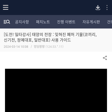
P
o
공지사항
패치노트
진행 이벤트
자유게시판
건
p
모
C
e
험
n
[도전! 일타강사] 태양의 전장 : 잊혀진 폐허 기물(코끼리,
가
버
포
신기전, 정예대포, 일반대포) 사용 가이드
럼
2024-03-14 10:08
엉딩팡팡
(124.53.*.11)
카
전
테
고
공유하기
다
리
전
체
운
보
기
로
드