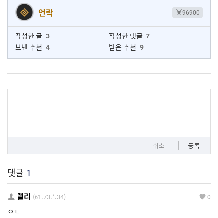
언락
96900
작성한 글
3
작성한 댓글
7
보낸 추천
4
받은 추천
9
취소
등록
댓글
1
랠리
(61.73.*.34)
0
ㅇㄷ