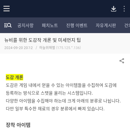
P
o
공지사항
패치노트
진행 이벤트
자유게시판
건
p
모
C
e
험
n
뉴비를 위한 도감작 개론 및 미세먼지 팁
가
버
포
2024-09-20 20:12
하늘위해별
(175.125.*.136)
럼
카
전
테
공유하기
고
다
리
도감 개론
전
도감은 게임 내에서 얻을 수 있는 아이템들을 수집하여 도감에
체
운
보
등록하는 방식으로 스탯을 올리는 시스템입니다.
기
다양한 아이템을 수집해야 하는데 크게 아래의 분류로 나뉩니다.
로
다만 일부 특수한 재료의 경우 분류에서 빠져 있습니다.
드
장착 아이템