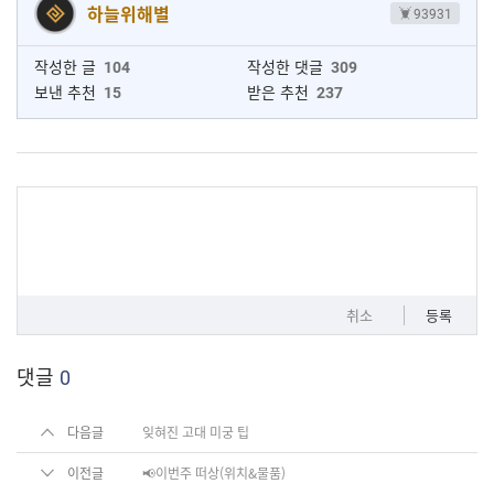
하늘위해별
93931
작성한 글
104
작성한 댓글
309
보낸 추천
15
받은 추천
237
취소
등록
댓글
0
다음글
잊혀진 고대 미궁 팁
이전글
📢이번주 떠상(위치&물품)