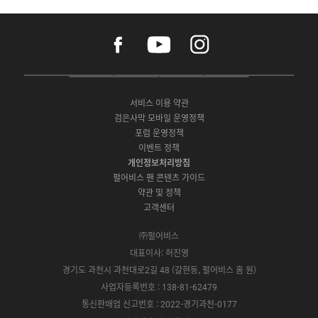
f
y
i
a
o
n
c
u
s
e
t
t
P
A
G
G
O
b
u
a
C
p
o
a
N
o
b
g
서비스 이용 약관
버
p
o
l
E
o
e
r
검은사막 모바일 운영정책
전
S
g
a
S
k
a
포럼 운영정책
다
t
l
x
t
m
운
이벤트 정책
o
e
y
o
로
r
P
S
개인정보처리방침
r
드
e
l
t
e
펄어비스 팬 콘텐츠 가이드
a
o
약관 및 정책
y
r
고객센터
e
㈜펄어비스
대표이사: 허진영
경기도 과천시 과천대로2길 48 (갈현동, 펄어비스 홈 원)
사업자등록번호 : 138-81-62479
통신판매업 신고번호 : 2022-경기과천-0177