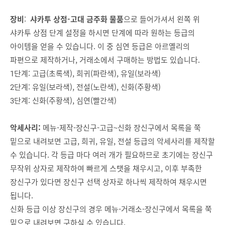
장비
:
샤카투 상점-고대 금주화 물품
으로 들어가셔서 왼쪽 위
샤카투 상점 단계 설정을 하시면 단계에 따라 원하는 등급의
아이템을 얻을 수 있습니다. 이 중 심연 등급은 아르옐리의
파편으로 제작하거나, 거래소에서 구매하는 방법도 있습니다.
1단계: 고급(초록색), 희귀(파란색), 유일(보라색)
2단계: 유일(보라색), 전설(노란색), 신화(주황색)
3단계: 신화(주황색), 심연(빨간색)
악세사리:
메뉴-제작-장신구-고급~신화 장신구에서 목록을 쭉
밑으로 내려보면 고급, 희귀, 유일, 전설 등급의 악세사리를 제작할
수 있습니다. 각 등급 마다 여러 개가 필요하므로 초기에는 장신구
무작위 상자로 제작하여 빠르게 스탯을 채우시고, 이후 부족한
장신구가 있다면 장신구 선택 상자로 하나씩 제작하여 채우시면
됩니다.
신화 등급 이상 장신구의 경우 메뉴-거래소-장신구에서 목록을 쭉
밑으로 내려보면 구하실 수 있습니다.