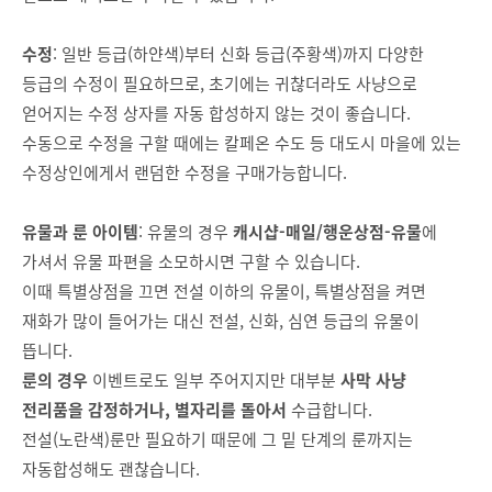
수정
: 일반 등급(하얀색)부터 신화 등급(주황색)까지 다양한
등급의 수정이 필요하므로, 초기에는 귀찮더라도 사냥으로
얻어지는 수정 상자를 자동 합성하지 않는 것이 좋습니다.
수동으로 수정을 구할 때에는 칼페온 수도 등 대도시 마을에 있는
수정상인에게서 랜덤한 수정을 구매가능합니다.
유물과 룬 아이템
: 유물의 경우
캐시샵-매일/행운상점-유물
에
가셔서 유물 파편을 소모하시면 구할 수 있습니다.
이때 특별상점을 끄면 전설 이하의 유물이, 특별상점을 켜면
재화가 많이 들어가는 대신 전설, 신화, 심연 등급의 유물이
뜹니다.
룬의 경우
이벤트로도 일부 주어지지만 대부분
사막 사냥
전리품을 감정하거나, 별자리를 돌아서
수급합니다.
전설(노란색)룬만 필요하기 때문에 그 밑 단계의 룬까지는
자동합성해도 괜찮습니다.