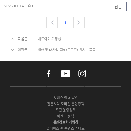
2025-01-14 19:38
답글
1
다음글
데드아이 기동성
이전글
새해 첫 대사막 떠상(모르코) 위치 + 품목
f
y
i
a
o
n
c
u
s
e
t
t
P
A
G
G
O
b
u
a
C
p
o
a
N
o
b
g
서비스 이용 약관
버
p
o
l
E
o
e
r
검은사막 모바일 운영정책
전
S
g
a
S
k
a
포럼 운영정책
다
t
l
x
t
m
운
이벤트 정책
o
e
y
o
로
r
P
S
개인정보처리방침
r
드
e
l
t
e
펄어비스 팬 콘텐츠 가이드