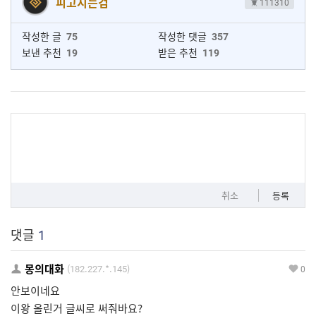
피고지는검
111310
작성한 글
75
작성한 댓글
357
보낸 추천
19
받은 추천
119
취소
등록
댓글
1
몽의대화
(182.227.*.145)
0
안보이네요
이왕 올린거 글씨로 써줘바요?