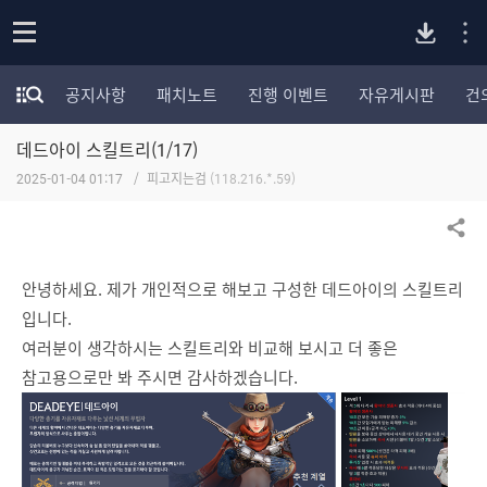
P
o
공지사항
패치노트
진행 이벤트
자유게시판
건
p
모
C
e
험
n
데드아이 스킬트리(1/17)
가
버
포
2025-01-04 01:17
피고지는검
(118.216.*.59)
럼
카
전
테
공유하기
고
다
리
안녕하세요. 제가 개인적으로 해보고 구성한 데드아이의 스킬트리
전
입니다.
체
운
보
여러분이 생각하시는 스킬트리와 비교해 보시고 더 좋은
기
참고용으로만 봐 주시면 감사하겠습니다.
로
드