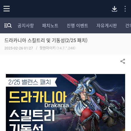
P
o
공지사항
패치노트
진행 이벤트
자유게시판
건
p
모
C
e
험
n
드라카니아 스킬트리 및 기동성(2/25 패치)
가
버
포
2025-02-26 01:27
핫한마이키
(14.7.*.248)
럼
카
전
테
공유하기
고
다
리
전
체
운
보
기
로
드