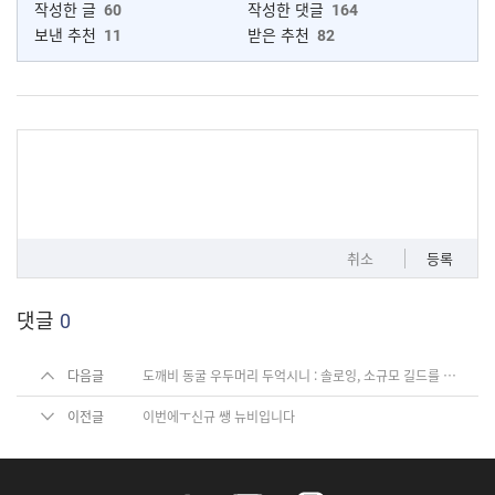
작성한 글
60
작성한 댓글
164
보낸 추천
11
받은 추천
82
취소
등록
댓글
0
다음글
도깨비 동굴 우두머리 두억시니 : 솔로잉, 소규모 길드를 위한 소소한팁
이전글
이번에ㅜ신규 쌩 뉴비입니다
f
y
i