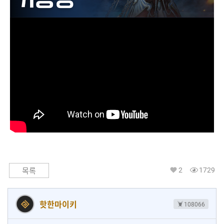
2
1729
목록
핫한마이키
108066