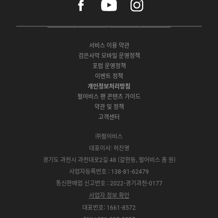
a
o
n
c
u
s
e
t
t
P
A
G
G
O
b
u
a
C
p
o
a
N
o
b
g
서비스 이용 약관
버
p
o
l
E
o
e
r
검은사막 모바일 운영정책
전
S
g
a
S
k
a
포럼 운영정책
다
t
l
x
t
m
운
이벤트 정책
o
e
y
o
로
r
P
S
개인정보처리방침
r
드
e
l
t
e
펄어비스 팬 콘텐츠 가이드
a
o
약관 및 정책
y
r
고객센터
e
㈜펄어비스
대표이사: 허진영
경기도 과천시 과천대로2길 48 (갈현동, 펄어비스 홈 원)
사업자등록번호 : 138-81-62479
통신판매업 신고번호 : 2022-경기과천-0177
사업자 정보 확인
대표번호: 1661-8572