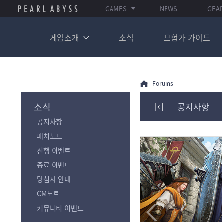
GAMES
NEWS
GEA
게임소개
소식
모험가 가이드
Forums
소식
공지사항
모
공지사항
험
가
패치노트
포
진행 이벤트
럼
카
종료 이벤트
테
당첨자 안내
고
리
CM노트
전
커뮤니티 이벤트
체
보