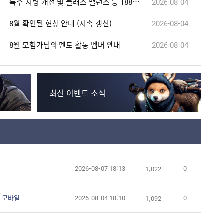
특수 지령 개선 및 클래스 밸런스 등 188건 패치 (8/4 14:30, 내용 추가)
2026-08-04
나만의 스타일로 UI를 완성해 보세요!
리마스터 UI !
8월 확인된 현상 안내 (지속 갱신)
2026-08-04
8월 모험가님의 멘토 활동 멤버 안내
2026-08-04
최신 이벤트 소식
2026-08-07 18:13
0
1,022
 모바일
2026-08-04 18:10
0
1,092