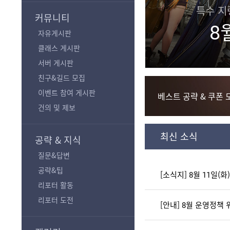
 밸런스 등 188건 패치
모험
기
커뮤니티
화) 패치노트
초
자유게시판
클래스 게시판
서버 게시판
친구&길드 모집
이벤트 참여 게시판
베스트 공략 & 쿠폰 
건의 및 제보
최신 소식
공략 & 지식
질문&답변
공략&팁
[소식지] 8월 11일(
리포터 활동
리포터 도전
[안내] 8월 운영정책