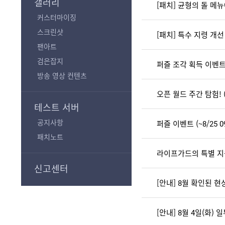
갤러리
커스터마이징
스크린샷
팬아트
검은잡지
퍼즐 조각 획득 이벤트 (~
방송 영상 컨텐츠
오픈 월드 주간 탐험! (~8
테스트 서버
공지사항
퍼즐 이벤트 (~8/25 09
패치노트
라이프가드의 특별 지원! 
신고센터
[안내] 8월 확인된 현
[안내] 8월 4일(화)