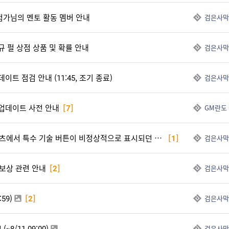
모험가님의 멘토 활동 멤버 안내
검은사막
신규 펄 상점 상품 및 확률 안내
검은사막
업데이트 점검 안내 (11:45, 조기 종료)
검은사막
) 업데이트 사전 안내
[7]
GM란도
[패치] 일부 대전 콘텐츠에서 특수 기술 버튼이 비정상적으로 표시되던 현상 수정
[1]
검은사막
 보상 관련 안내
[2]
검은사막
59)
[2]
검은사막
8/11 09:00)
검은사막