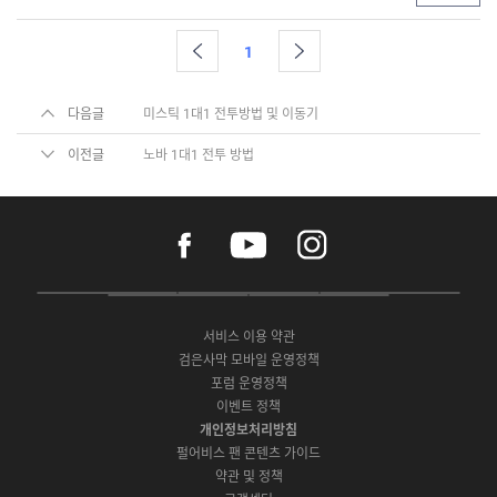
1
다음글
미스틱 1대1 전투방법 및 이동기
이전글
노바 1대1 전투 방법
f
y
i
a
o
n
c
u
s
e
t
t
P
A
G
G
O
b
u
a
C
p
o
a
N
o
b
g
서비스 이용 약관
버
p
o
l
E
o
e
r
검은사막 모바일 운영정책
전
S
g
a
S
k
a
포럼 운영정책
다
t
l
x
t
m
운
이벤트 정책
o
e
y
o
로
r
P
S
개인정보처리방침
r
드
e
l
t
e
펄어비스 팬 콘텐츠 가이드
a
o
약관 및 정책
y
r