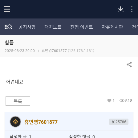
P
o
공지사항
패치노트
진행 이벤트
자유게시판
건
p
모
C
e
험
n
힘듬
가
버
포
2025-08-23 20:00
휴면명7601877
(125.178.*.181)
럼
카
전
테
공유하기
고
다
리
어렵네요
전
체
운
보
1
518
목록
기
로
휴면명7601877
25786
드
작성한 글
1
작성한 댓글
0