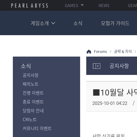
GAMES
NEWS
GEA
게임소개
소식
모험가 가이드
Forums
공략 & 지식
소식
공지사항
모
공지사항
험
가
패치노트
포
■10월달 사막
진행 이벤트
럼
카
종료 이벤트
2025-10-01 04:22
테
당첨자 안내
고
리
CM노트
전
커뮤니티 이벤트
체
사막 신기루 위치
보