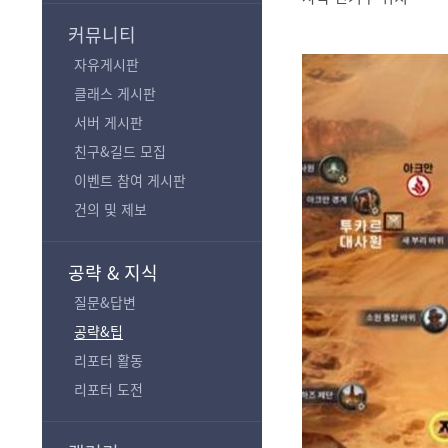
기
커뮤니티
자유게시판
클래스 게시판
서버 게시판
친구&길드 모집
이벤트 참여 게시판
건의 및 제보
공략 & 지식
질문&답변
공략&팁
리포터 활동
리포터 도전