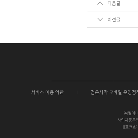
다음글
이전글
P
C
서비스 이용 약관
검은사막 모바일 운영정
버
전
다
운
㈜펄어
로
사업자등록번호 
드
대표번호: 