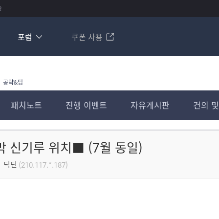
R
포럼
쿠폰 사용
공략&팁
패치노트
진행 이벤트
자유게시판
건의 및
 신기루 위치■ (7월 동일)
딕딘
(210.117.*.187)