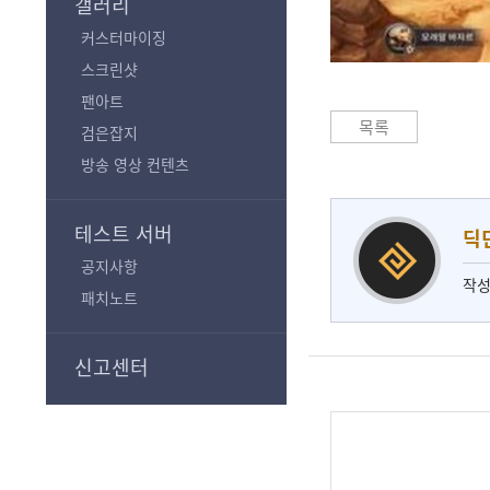
갤러리
커스터마이징
스크린샷
팬아트
목록
검은잡지
방송 영상 컨텐츠
테스트 서버
딕
공지사항
작성
패치노트
신고센터