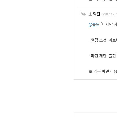
딕딘
(210.117.*
@몰드
[대사막 사
- 열림 조건: 아
- 파견 제한: 출전
※ 가문 파견 이