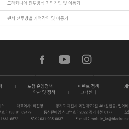
드라카니아 전투방식 기억각인 및 이동기
랜서 전투방법 기억각인 및 이동기
f
y
i
a
o
n
c
u
s
e
t
t
b
u
a
A
G
G
o
b
g
p
o
a
o
e
r
책
포럼 운영정책
이벤트 정책
개
p
o
l
k
a
약관 및 정책
고객센터
S
g
a
m
t
l
x
o
e
y
비스
대표이사: 허진영
경기도 과천시 과천대로2길 48 (갈현동, 펄어비
r
P
S
: 138-81-62479
통신판매업 신고번호 : 2022-경기과천-0177
사
e
l
t
1661-8572
FAX : 031-935-0837
E-mail : mobile_kr@blackdes
a
o
y
r