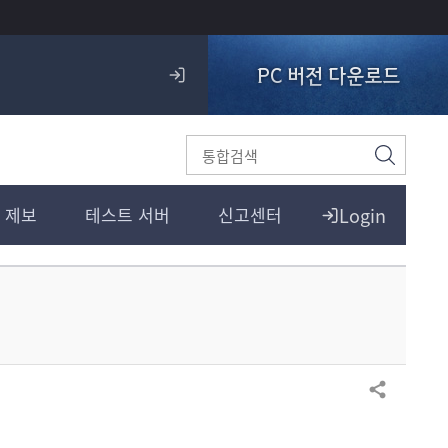
PC 버전 다운로드
로
그
인
검
색
Login
 제보
테스트 서버
신고센터
공유하기