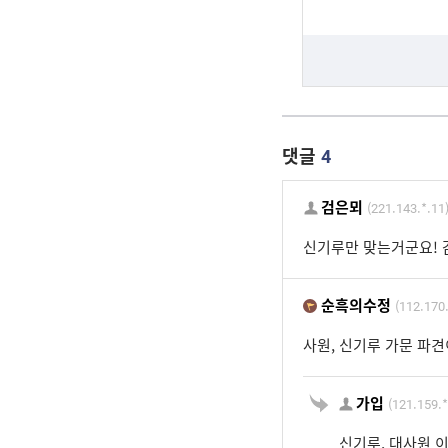
댓글
4
검은뫼
(221.143.*.11
신기루만 맞는거군요!
순흑의수정
(112.170.
사원, 신기루 가문 파
가입
(121.159.*
신기루, 대사원 