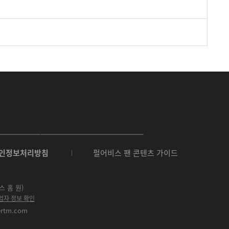
O
N
인정보처리방침
펄어비스 팬 콘텐츠 가이드
E
S
t
o
스 홈 원)
r
업자 정보 확인
e
ertm.com