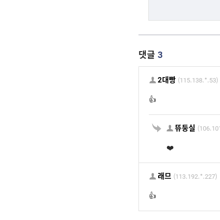
댓글
3
2대빵
(115.138.*.53)
👍
뜌둥실
(106.10
❤️
래므
(113.192.*.227)
👍