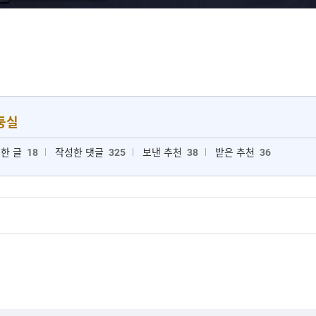
둥실
한 글
18
작성한 댓글
325
보낸 추천
38
받은 추천
36