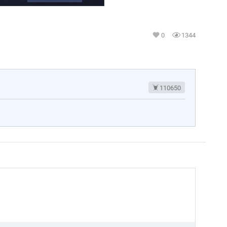
0
1344
110650