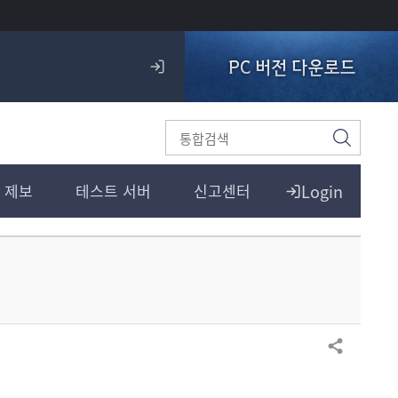
PC 버전 다운로드
로
그
인
검
색
Login
 제보
테스트 서버
신고센터
공유하기