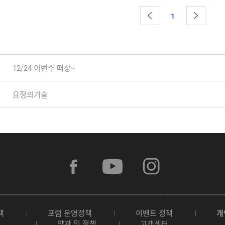
1
12/24 이번주 떠상~
요정의기술
f
y
i
a
o
n
c
u
s
e
t
t
b
u
a
A
G
G
o
b
g
p
o
a
o
e
r
책
포럼 운영정책
이벤트 정책
개
p
o
l
k
a
약관 및 정책
고객센터