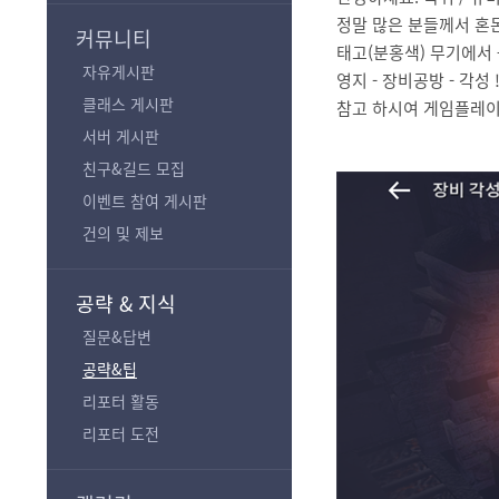
기
정말 많은 분들께서 혼
커뮤니티
태고(분홍색) 무기에서
자유게시판
영지 - 장비공방 - 각성
클래스 게시판
참고 하시여 게임플레이
서버 게시판
친구&길드 모집
이벤트 참여 게시판
건의 및 제보
공략 & 지식
질문&답변
공략&팁
리포터 활동
리포터 도전