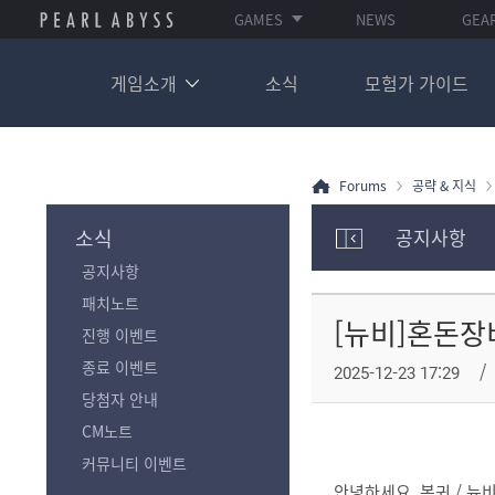
GAMES
NEWS
GEA
게임소개
소식
모험가 가이드
Forums
공략 & 지식
소식
공지사항
모
공지사항
험
가
패치노트
포
[뉴비]혼돈장
진행 이벤트
럼
카
종료 이벤트
2025-12-23 17:29
테
당첨자 안내
고
리
CM노트
전
커뮤니티 이벤트
체
안녕하세요. 복귀 / 뉴비
보