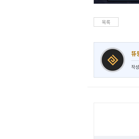
목록
뜌
작성