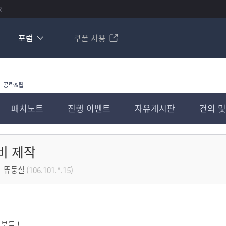
R
포럼
쿠폰 사용
공략&팁
패치노트
진행 이벤트
자유게시판
건의 및
비 제작
뜌둥실
(106.101.*.15)
분들 !