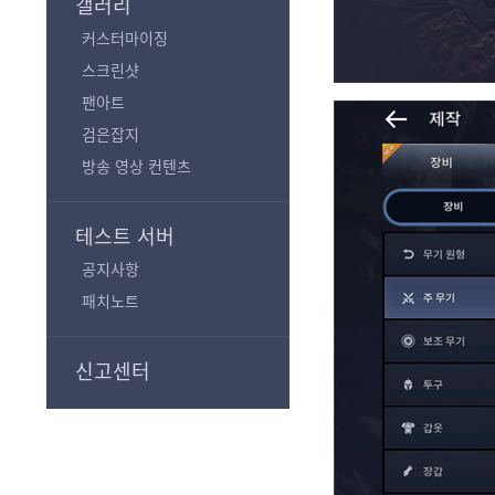
갤러리
커스터마이징
스크린샷
팬아트
검은잡지
방송 영상 컨텐츠
테스트 서버
공지사항
패치노트
신고센터