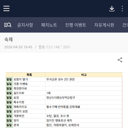
P
o
공지사항
패치노트
진행 이벤트
자유게시판
건
p
모
C
e
험
n
숙제
가
버
포
2026-04-26 16:45
팝송
(121.148.*.203)
럼
카
전
테
공유하기
고
다
리
전
체
운
보
기
로
드