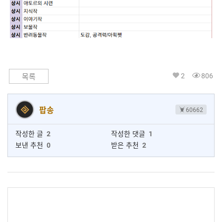
2
806
목록
팝송
60662
작성한 글
2
작성한 댓글
1
보낸 추천
0
받은 추천
2