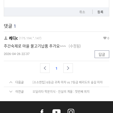
취소
등록
댓글
1
케디c
(175.194.*.147)
0
주간숙제로 마을 물고기납품 추가요~~~
(수정됨)
2026-04-26 22:37
답글
1
다음글
[소소한팁] 6등급 귀족 마차 vs 7등급 페리도트 숲길 마차
이전글
오딜리타 학문지식 - 진실의 계율 : 첫번째 위치
f
y
i
a
o
n