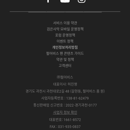
c
u
s
e
t
t
P
A
G
G
O
b
u
a
C
p
o
a
N
o
b
g
서비스 이용 약관
버
p
o
l
E
o
e
r
검은사막 모바일 운영정책
전
S
g
a
S
k
a
포럼 운영정책
다
t
l
x
t
m
운
이벤트 정책
o
e
y
o
로
r
P
S
개인정보처리방침
r
드
e
l
t
e
펄어비스 팬 콘텐츠 가이드
a
o
약관 및 정책
y
r
고객센터
e
㈜펄어비스
대표이사: 허진영
경기도 과천시 과천대로2길 48 (갈현동, 펄어비스 홈 원)
사업자등록번호 : 138-81-62479
통신판매업 신고번호 : 2022-경기과천-0177
사업자 정보 확인
대표번호: 1661-8572
FAX : 031-935-0837