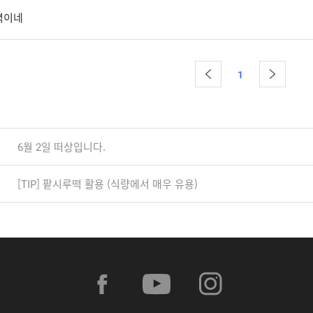
벽이네
1
6월 2일 떠상입니다.
[TIP] 팥시루떡 활용 (식량에서 매우 유용)
f
y
i
a
o
n
c
u
s
e
t
t