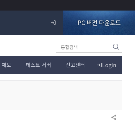
PC 버전 다운로드
로
그
인
검
색
Login
 제보
테스트 서버
신고센터
공유하기