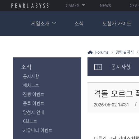
GAMES
NEWS
GEA
게임소개
소식
모험가 가이드
Forums
공략 & 지식
소식
공지사항
모
공지사항
험
가
패치노트
포
격돌 오르그 
진행 이벤트
럼
카
종료 이벤트
2026-06-02 14:31
테
당첨자 안내
고
리
CM노트
전
커뮤니티 이벤트
체
다른건 그냥 기아스처럼
보