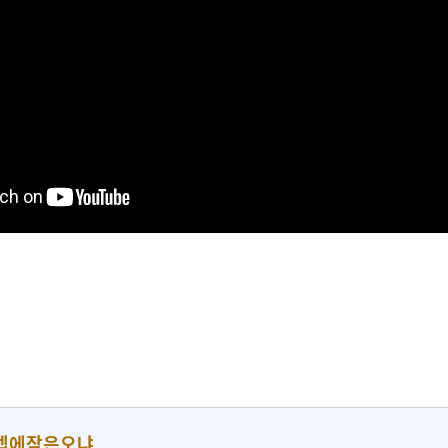
렙에잠은오냐