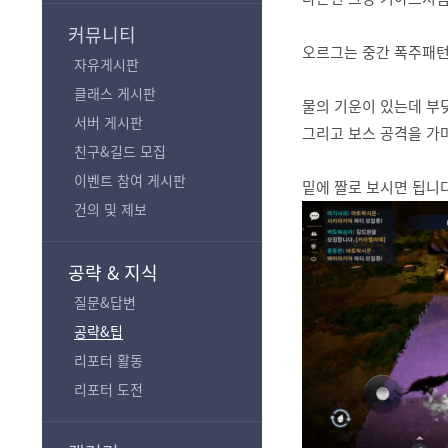
기
커뮤니티
오르그는 중간 폭주패
자유게시판
클래스 게시판
물의 기운이 있는데 부
서버 게시판
그리고 보스 공격을 
친구&길드 모집
이벤트 참여 게시판
밑에 짤로 보시면 됩니
건의 및 제보
공략 & 지식
질문&답변
공략&팁
리포터 활동
리포터 도전