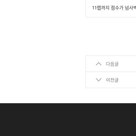
11렙까지 점수가 넘사
다음글
이전글