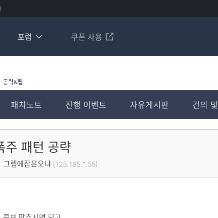
R
포럼
쿠폰 사용
공략&팁
패치노트
진행 이벤트
자유게시판
건의 및
폭주 패턴 공략
그렙에잠은오냐
(125.185.*.55)
 콤보 맞추시면 되고