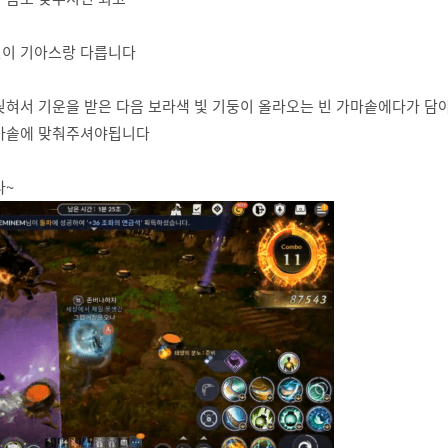
턴이 기아스랑 다릅니다
딪혀서 기운을 받은 다음 보라색 빛 기둥이 올라오는 빈 가마솥에다가 담
가마솥에 맞춰주셔야됩니다
다~