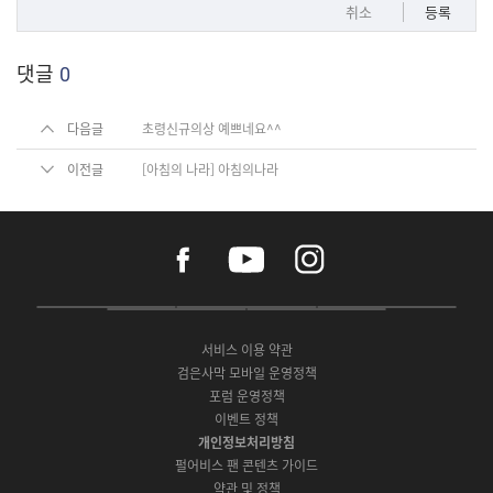
취소
등록
댓글
0
다음글
초령신규의상 예쁘네요^^
이전글
[아침의 나라] 아침의나라
f
y
i
a
o
n
c
u
s
e
t
t
P
A
G
G
O
b
u
a
C
p
o
a
N
o
b
g
서비스 이용 약관
버
p
o
l
E
o
e
r
검은사막 모바일 운영정책
전
S
g
a
S
k
a
포럼 운영정책
다
t
l
x
t
m
운
이벤트 정책
o
e
y
o
로
r
P
S
개인정보처리방침
r
드
e
l
t
e
펄어비스 팬 콘텐츠 가이드
a
o
약관 및 정책