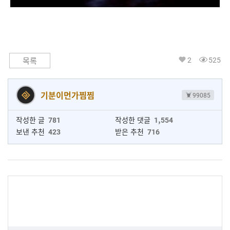
2
525
목록
기분이먼가찜찜
99085
작성한 글
781
작성한 댓글
1,554
보낸 추천
423
받은 추천
716