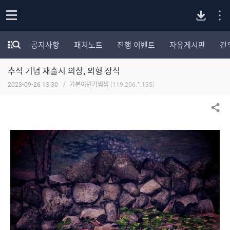
P
o
공지사항
패치노트
진행 이벤트
자유게시판
건
p
모
C
e
험
n
추석 기념 재출시 의상, 외형 장식
가
버
포
2023-09-26 13:30
기분이먼가찜찜
(119.206.*.135)
럼
카
전
테
공유하기
고
다
리
전
체
운
보
기
로
드