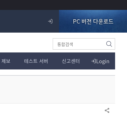
PC 버전 다운로드
로
그
인
검
색
Login
 제보
테스트 서버
신고센터
공유하기