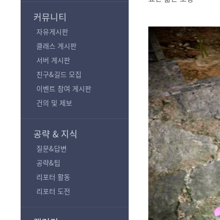
기
커뮤니티
자유게시판
클래스 게시판
서버 게시판
친구&길드 모집
이벤트 참여 게시판
건의 및 제보
공략 & 지식
질문&답변
공략&팁
리포터 활동
리포터 도전