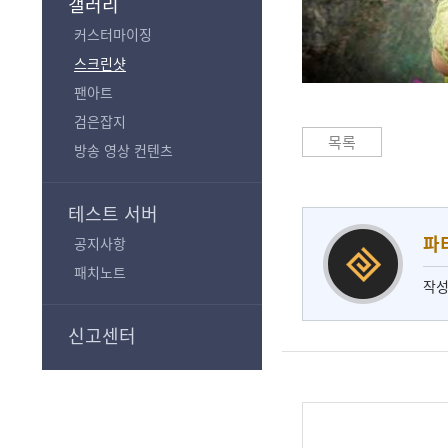
갤러리
커스터마이징
스크린샷
팬아트
검은잡지
목록
방송 영상 컨텐츠
테스트 서버
파
공지사항
패치노트
작성
신고센터