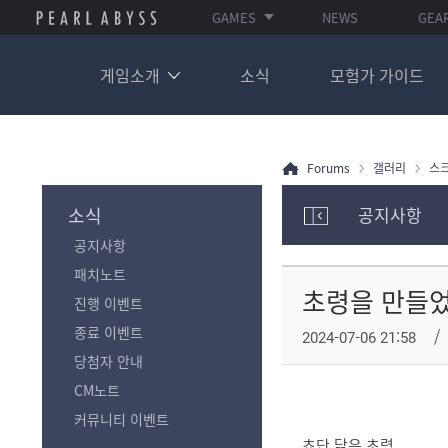
GAMES
NEWS
GEA
게임소개
소식
모험가 가이드
Forums
갤러리
스
소식
공지사항
모
공지사항
험
가
패치노트
포
초령을 만들
진행 이벤트
럼
카
종료 이벤트
2024-07-06 21:58
테
당첨자 안내
고
리
CM노트
전
커뮤니티 이벤트
체
쵸단 닮은 초령
보