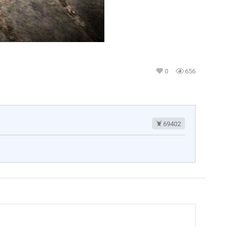
0
656
69402