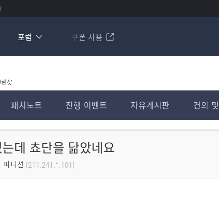
R
포럼
쿠폰 사용
크린샷
패치노트
진행 이벤트
자유게시판
건의 및
었는데 쵸단을 닮았네요
파티션
(211.241.*.101)