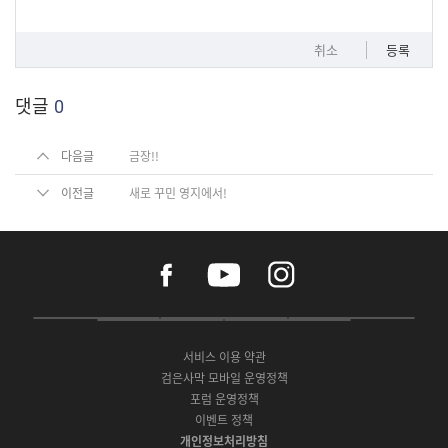
취소
등록
댓글
0
다음글
금장!!
이전글
새로 꾸민 영지에서!
f
y
i
a
o
n
c
u
s
e
t
t
P
A
G
G
O
b
u
a
C
p
o
a
N
o
b
g
서비스 이용 약관
버
p
o
l
E
o
e
r
검은사막 모바일 운영정책
전
S
g
a
S
k
a
포럼 운영정책
다
t
l
x
t
m
운
이벤트 정책
o
e
y
o
로
r
P
S
개인정보처리방침
r