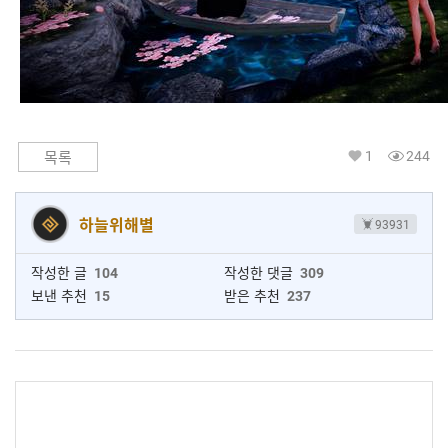
1
244
목록
하늘위해별
93931
작성한 글
104
작성한 댓글
309
보낸 추천
15
받은 추천
237