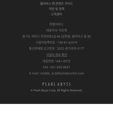
드
e
l
t
e
펄어비스 팬 콘텐츠 가이드
a
o
약관 및 정책
y
r
고객센터
e
㈜펄어비스
대표이사: 허진영
경기도 과천시 과천대로2길 48 (갈현동, 펄어비스 홈 원)
사업자등록번호 : 138-81-62479
통신판매업 신고번호 : 2022-경기과천-0177
사업자 정보 확인
대표번호: 1661-8572
FAX : 031-935-0837
E-mail : mobile_kr@blackdesertm.com
p
e
© Pearl Abyss Corp. All Rights Reserved.
a
r
l
a
b