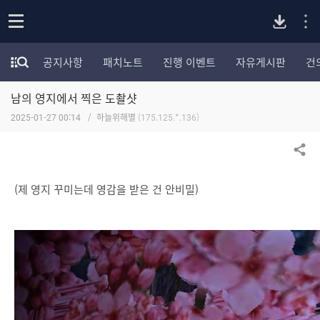
P
o
공지사항
패치노트
진행 이벤트
자유게시판
건
p
모
C
e
험
n
남의 영지에서 찍은 도촬샷
가
버
포
2025-01-27 00:14
하늘위해별
(175.125.*.136)
럼
카
전
테
공유하기
고
다
리
(제 영지 꾸미는데 영감을 받은 건 안비밀)
전
체
운
보
기
로
드