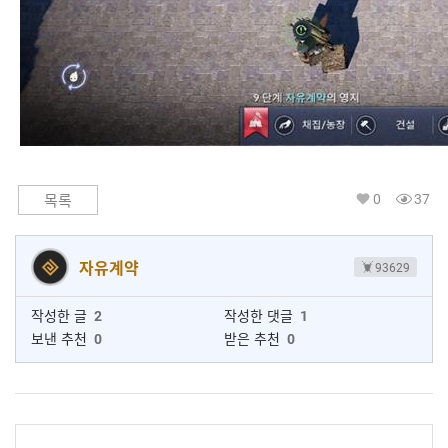
0
37
목록
자유계약
93629
작성한 글
2
작성한 댓글
1
보낸 추천
0
받은 추천
0