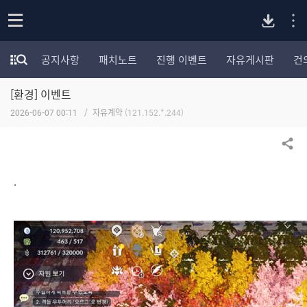
P
o
공지사항
패치노트
진행 이벤트
자유게시판
건
p
모
C
e
험
n
[환경] 이벤트
가
버
포
2026-06-07 00:11
자유계약
(121.152.*.244)
럼
카
전
테
공유하기
고
다
리
.
전
체
운
보
기
로
드