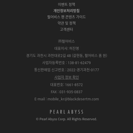
m
운
이벤트 정책
o
e
y
o
로
r
P
S
개인정보처리방침
r
드
e
l
t
e
펄어비스 팬 콘텐츠 가이드
a
o
약관 및 정책
y
r
고객센터
e
㈜펄어비스
대표이사: 허진영
경기도 과천시 과천대로2길 48 (갈현동, 펄어비스 홈 원)
사업자등록번호 : 138-81-62479
통신판매업 신고번호 : 2022-경기과천-0177
사업자 정보 확인
대표번호: 1661-8572
FAX : 031-935-0837
E-mail : mobile_kr@blackdesertm.com
p
e
© Pearl Abyss Corp. All Rights Reserved.
a
r