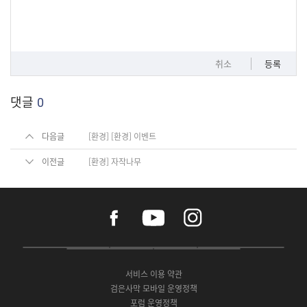
취소
등록
댓글
0
다음글
[환경] [환경] 이벤트
이전글
[환경] 자작나무
f
y
i
a
o
n
c
u
s
e
t
t
P
A
G
G
O
b
u
a
C
p
o
a
N
o
b
g
서비스 이용 약관
버
p
o
l
E
o
e
r
검은사막 모바일 운영정책
전
S
g
a
S
k
a
포럼 운영정책
다
t
l
x
t