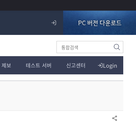
PC 버전 다운로드
로
그
인
검
색
Login
 제보
테스트 서버
신고센터
공유하기