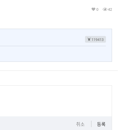
0
42
119413
취소
등록